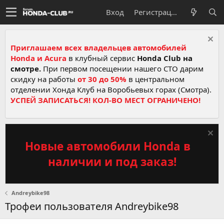
Вход
Регистрация
Приглашаем всех владельцев автомобилей
Honda и Acura
в клубный сервис
Honda Club на
смотре.
При первом посещении нашего СТО дарим
скидку на работы
от 30 до 50%
в центральном
отделении Хонда Клуб на Воробьевых горах (Смотра).
УСПЕЙ ЗАПИСАТЬСЯ! КОЛ-ВО МЕСТ ОГРАНИЧЕНО!
Новые автомобили Honda в
наличии и под заказ!
Andreybike98
Трофеи пользователя Andreybike98