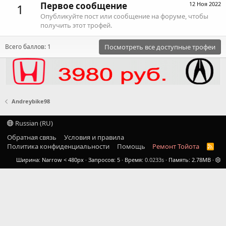
Первое сообщение
12 Ноя 2022
1
Опубликуйте пост или сообщение на форуме, чтобы
получить этот трофей.
Всего баллов: 1
Посмотреть все доступные трофеи
Andreybike98
Russian (RU)
Обратная связь
Условия и правила
Политика конфиденциальности
Помощь
Ремонт Тойота
R
S
Ширина
Запросов
5
Время
0.0233s
Память
2.78MB
S