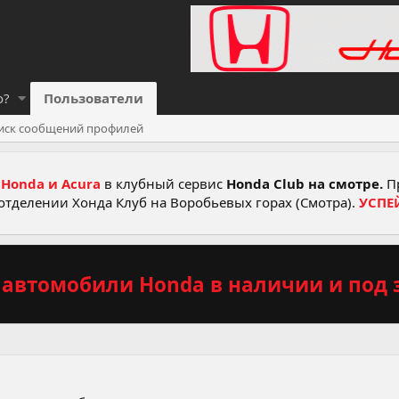
о?
Пользователи
иск сообщений профилей
Honda и Acura
в клубный сервис
Honda Club на смотре.
Пр
отделении Хонда Клуб на Воробьевых горах (Смотра).
УСПЕ
автомобили Honda в наличии и под з