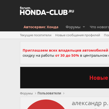
Автосервис Хонда
Форумы
Что новог
Текущие посетители
Новые сообщения профилей
По
Приглашаем всех владельцев автомобилей 
скидку на работы
от 30 до 50%
в центральном 
Новые 
Форумы
Пользователи
александр р.