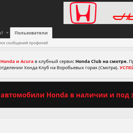
о?
Пользователи
иск сообщений профилей
Honda и Acura
в клубный сервис
Honda Club на смотре.
Пр
отделении Хонда Клуб на Воробьевых горах (Смотра).
УСПЕ
автомобили Honda в наличии и под з