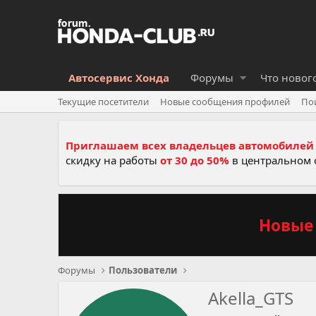
Автосервис Хонда
Форумы
Что новог
Текущие посетители
Новые сообщения профилей
По
Приглашаем всех владельцев автомобилей 
скидку на работы
от 30 до 50%
в центральном 
Новые 
Форумы
Пользователи
Akella_GTS