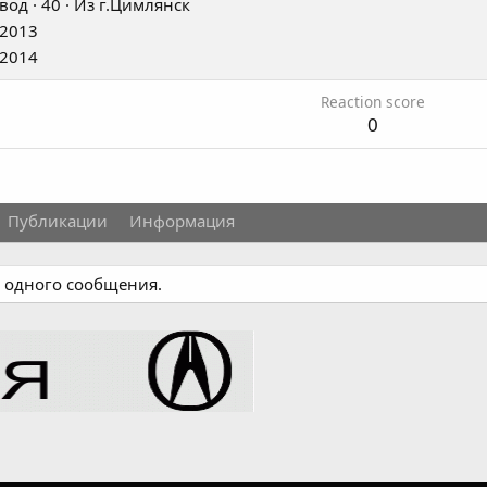
вод
·
40
·
Из
г.Цимлянск
 2013
 2014
Reaction score
0
Публикации
Информация
и одного сообщения.