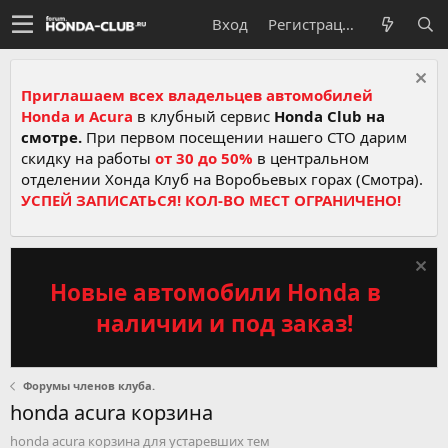
Вход
Регистрация
Приглашаем всех владельцев автомобилей
Honda и Acura
в клубный сервис
Honda Club на
смотре.
При первом посещении нашего СТО дарим
скидку на работы
от 30 до 50%
в центральном
отделении Хонда Клуб на Воробьевых горах (Смотра).
УСПЕЙ ЗАПИСАТЬСЯ! КОЛ-ВО МЕСТ ОГРАНИЧЕНО!
Новые автомобили Honda в
наличии и под заказ!
Форумы членов клуба.
honda acura корзина
honda acura корзина для устаревших тем