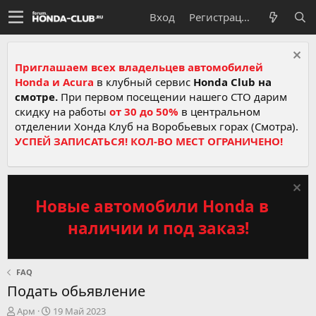
Вход
Регистрация
Приглашаем всех владельцев автомобилей
Honda и Acura
в клубный сервис
Honda Club на
смотре.
При первом посещении нашего СТО дарим
скидку на работы
от 30 до 50%
в центральном
отделении Хонда Клуб на Воробьевых горах (Смотра).
УСПЕЙ ЗАПИСАТЬСЯ! КОЛ-ВО МЕСТ ОГРАНИЧЕНО!
Новые автомобили Honda в
наличии и под заказ!
FAQ
Подать обьявление
А
Д
Арм
19 Май 2023