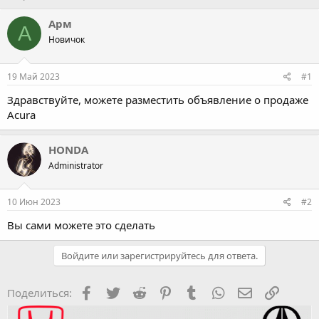
в
а
т
т
Арм
А
о
а
Новичок
р
н
т
а
е
ч
19 Май 2023
#1
м
а
ы
л
Здравствуйте, можете разместить объявление о продаже
а
Acura
HONDA
Administrator
10 Июн 2023
#2
Вы сами можете это сделать
Войдите или зарегистрируйтесь для ответа.
Facebook
Twitter
Reddit
Pinterest
Tumblr
WhatsApp
Электронная
Ссылка
Поделиться: