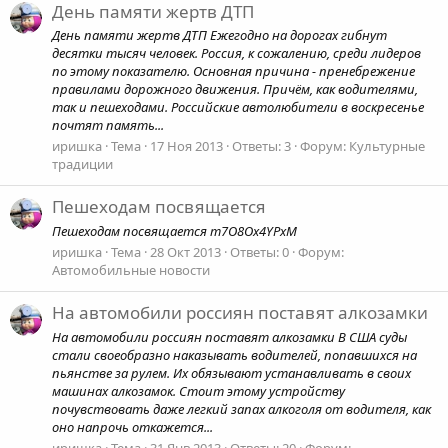
День памяти жертв ДТП
День памяти жертв ДТП Ежегодно на дорогах гибнут
десятки тысяч человек. Россия, к сожалению, среди лидеров
по этому показателю. Основная причина - пренебрежение
правилами дорожного движения. Причём, как водителями,
так и пешеходами. Российские автолюбители в воскресенье
почтят память...
иришка
Тема
17 Ноя 2013
Ответы: 3
Форум:
Культурные
традиции
Пешеходам посвящается
Пешеходам посвящается m7O8Ox4YPxM
иришка
Тема
28 Окт 2013
Ответы: 0
Форум:
Автомобильные новости
На автомобили россиян поставят алкозамки
На автомобили россиян поставят алкозамки В США суды
стали своеобразно наказывать водителей, попавшихся на
пьянстве за рулем. Их обязывают устанавливать в своих
машинах алкозамок. Стоит этому устройству
почувствовать даже легкий запах алкоголя от водителя, как
оно напрочь откажется...
иришка
Тема
31 Янв 2013
Ответы: 20
Форум: