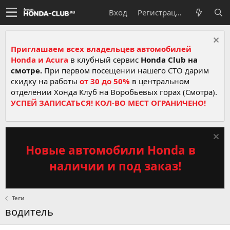
Вход
Регистрация
Приглашаем всех владельцев автомобилей
Honda и Acura
в клубный сервис
Honda Club на
смотре.
При первом посещении нашего СТО дарим
скидку на работы
от 30 до 50%
в центральном
отделении Хонда Клуб на Воробьевых горах (Смотра).
УСПЕЙ ЗАПИСАТЬСЯ! КОЛ-ВО МЕСТ ОГРАНИЧЕНО!
Новые автомобили Honda в
наличии и под заказ!
Теги
водитель