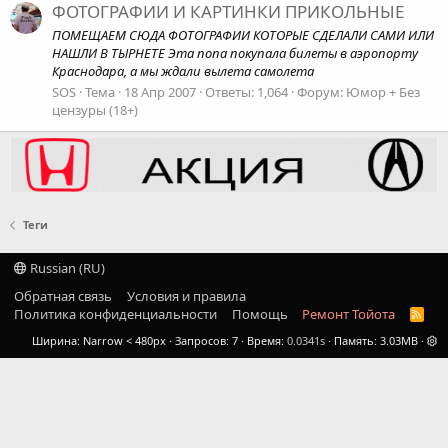
ФОТОГРАФИИ И КАРТИНКИ ПРИКОЛЬНЫЕ
ПОМЕЩАЕМ СЮДА ФОТОГРАФИИ КОТОРЫЕ СДЕЛАЛИ САМИ ИЛИ
НАШЛИ В ТЫРНЕТЕ Эта попа покупала билеты в аэропорту
Краснодара, а мы ждали вылета самолета
SOS
Тема
18 Апр 2007
Ответы: 1,064
Форум:
Юмор + Без
цензуры (18+)
Теги
Russian (RU)
Обратная связь
Условия и правила
Политика конфиденциальности
Помощь
Ремонт Тойота
R
S
Ширина
Запросов
7
Время
0.0341s
Память
3.03MB
S