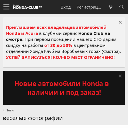
Вход
Регистрация
Приглашаем всех владельцев автомобилей
Honda и Acura
в клубный сервис
Honda Club на
смотре.
При первом посещении нашего СТО дарим
скидку на работы
от 30 до 50%
в центральном
отделении Хонда Клуб на Воробьевых горах (Смотра).
УСПЕЙ ЗАПИСАТЬСЯ! КОЛ-ВО МЕСТ ОГРАНИЧЕНО!
Новые автомобили Honda в
наличии и под заказ!
Теги
веселые фотографии