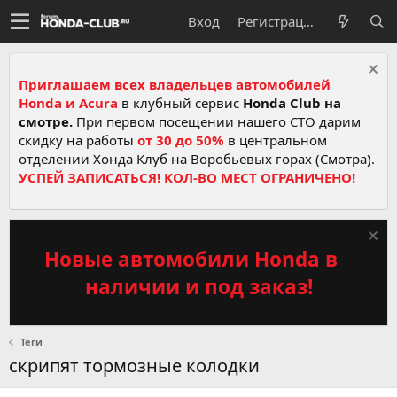
Вход
Регистрация
Приглашаем всех владельцев автомобилей
Honda и Acura
в клубный сервис
Honda Club на
смотре.
При первом посещении нашего СТО дарим
скидку на работы
от 30 до 50%
в центральном
отделении Хонда Клуб на Воробьевых горах (Смотра).
УСПЕЙ ЗАПИСАТЬСЯ! КОЛ-ВО МЕСТ ОГРАНИЧЕНО!
Новые автомобили Honda в
наличии и под заказ!
Теги
скрипят тормозные колодки