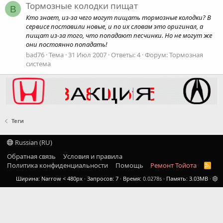
Тормозные колодки пищат
B
Кто знает, из-за чего могут пищать тормозные колодки? В
сервисе поставили новые, и по их словам это оригинал, а
пищат из-за того, что попадают песчинки. Но не могут же
они постоянно попадать!
bad76
Тема
31 Июл 2007
Ответы: 4
Форум:
Тормозная
система
Теги
Russian (RU)
Обратная связь
Условия и правила
Политика конфиденциальности
Помощь
Ремонт Тойота
R
S
Ширина
Запросов
7
Время
0.0278s
Память
3.03MB
S