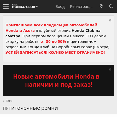
Вход
Регистрация
Приглашаем всех владельцев автомобилей
Honda и Acura
в клубный сервис
Honda Club на
смотре.
При первом посещении нашего СТО дарим
скидку на работы
от 30 до 50%
в центральном
отделении Хонда Клуб на Воробьевых горах (Смотра).
УСПЕЙ ЗАПИСАТЬСЯ! КОЛ-ВО МЕСТ ОГРАНИЧЕНО!
Новые автомобили Honda в
наличии и под заказ!
Теги
пятиточечные ремни