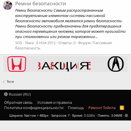
Ремни безопасности
Ремни безопасности Самым распространенным
конструктивным элементом системы пассивной
безопасности автомобиля являются ремни безопасности.
Ремни безопасности предназначены для предотвращения
опасного перемещения человека, которое может произойти
при столкновении или резком торможении...
SOS
Тема
6 Ноя 2012
Ответы: 0
Форум:
Пассивная
безопасность
Теги
Russian (RU)
Обратная связь
Условия и правила
Политика конфиденциальности
Помощь
Ремонт Тойота
R
S
Ширина
Запросов
7
Время
0.0280s
Память
3.04MB
S