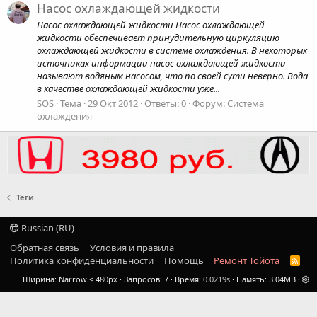
Насос охлаждающей жидкости
Насос охлаждающей жидкости Насос охлаждающей
жидкости обеспечивает принудительную циркуляцию
охлаждающей жидкости в системе охлаждения. В некоторых
источниках информации насос охлаждающей жидкости
называют водяным насосом, что по своей сути неверно. Вода
в качестве охлаждающей жидкости уже...
SOS
Тема
29 Окт 2012
Ответы: 0
Форум:
Система
охлаждения
Теги
Russian (RU)
Обратная связь
Условия и правила
Политика конфиденциальности
Помощь
Ремонт Тойота
R
S
Ширина
Запросов
7
Время
0.0219s
Память
3.04MB
S