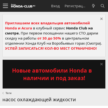
Вход
Регистрация
Приглашаем всех владельцев автомобилей
Honda и Acura
в клубный сервис
Honda Club на
смотре.
При первом посещении нашего СТО дарим
скидку на работы
от 30 до 50%
в центральном
отделении Хонда Клуб на Воробьевых горах (Смотра).
УСПЕЙ ЗАПИСАТЬСЯ! КОЛ-ВО МЕСТ ОГРАНИЧЕНО!
Новые автомобили Honda в
наличии и под заказ!
Теги
насос охлаждающей жидкости