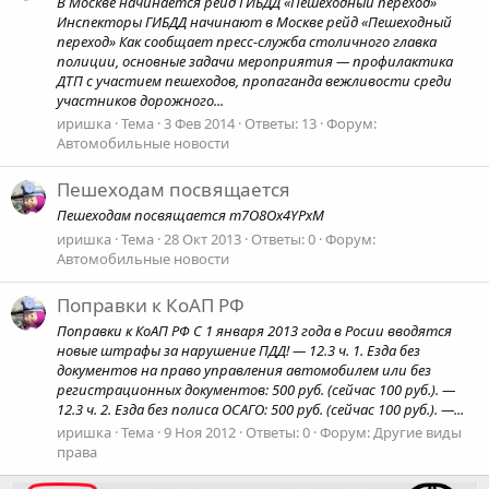
В Москве начинается рейд ГИБДД «Пешеходный переход»
Инспекторы ГИБДД начинают в Москве рейд «Пешеходный
переход» Как сообщает пресс-служба столичного главка
полиции, основные задачи мероприятия — профилактика
ДТП с участием пешеходов, пропаганда вежливости среди
участников дорожного...
иришка
Тема
3 Фев 2014
Ответы: 13
Форум:
Автомобильные новости
Пешеходам посвящается
Пешеходам посвящается m7O8Ox4YPxM
иришка
Тема
28 Окт 2013
Ответы: 0
Форум:
Автомобильные новости
Поправки к КоАП РФ
Поправки к КоАП РФ C 1 января 2013 года в Росии вводятся
новые штрафы за нарушение ПДД! — 12.3 ч. 1. Езда без
документов на право управления автомобилем или без
регистрационных документов: 500 руб. (сейчас 100 руб.). —
12.3 ч. 2. Езда без полиса ОСАГО: 500 руб. (сейчас 100 руб.). —...
иришка
Тема
9 Ноя 2012
Ответы: 0
Форум:
Другие виды
права