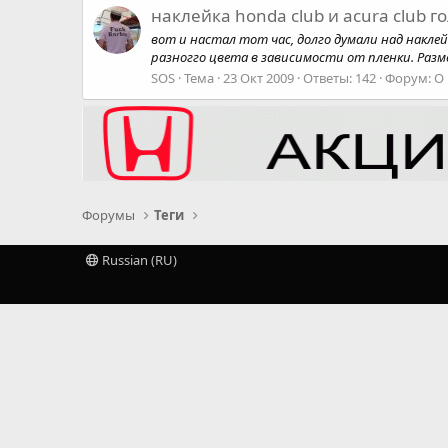
наклейка honda club и acura club 
вот и настал тот час, долго думали над накле
разногго цвета в зависимости от пленки. Раз
SOS
Тема
23 Окт 2009
Ответы: 142
Форум:
О
Форумы
Теги
Russian (RU)