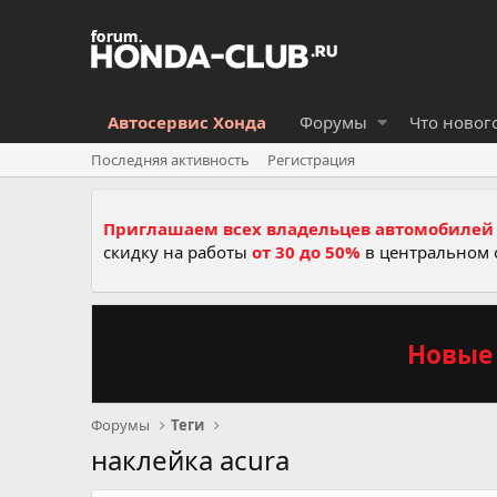
Автосервис Хонда
Форумы
Что новог
Последняя активность
Регистрация
Приглашаем всех владельцев автомобилей 
скидку на работы
от 30 до 50%
в центральном 
Новые 
Форумы
Теги
наклейка acura