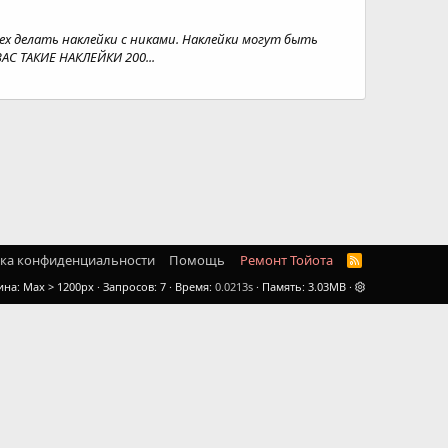
ех делать наклейки с никами. Наклейки могут быть
С ТАКИЕ НАКЛЕЙКИ 200...
ка конфиденциальности
Помощь
Ремонт Тойота
R
S
ина
Запросов
7
Время
0.0213s
Память
3.03MB
S