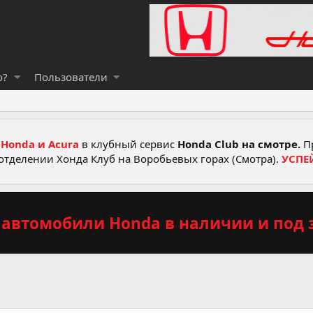
о?
Пользователи
Honda и Acura
в клубный сервис
Honda Club на смотре.
Пр
отделении Хонда Клуб на Воробьевых горах (Смотра).
УСПЕ
автомобили Honda в наличии и под з