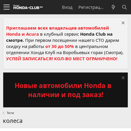
Вход
Регистрация
Приглашаем всех владельцев автомобилей
Honda и Acura
в клубный сервис
Honda Club на
смотре.
При первом посещении нашего СТО дарим
скидку на работы
от 30 до 50%
в центральном
отделении Хонда Клуб на Воробьевых горах (Смотра).
УСПЕЙ ЗАПИСАТЬСЯ! КОЛ-ВО МЕСТ ОГРАНИЧЕНО!
Новые автомобили Honda в
наличии и под заказ!
Теги
колеса