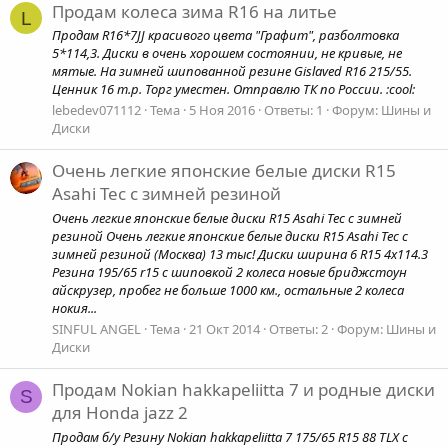
Продам колеса зима R16 на литье
L
Продам R16*7JJ красивого цвета "Графит", разболтовка
5*114,3. Диски в очень хорошем состоянии, не кривые, не
мятые. На зимней шипованной резине Gislaved R16 215/55.
Ценник 16 т.р. Торг уместен. Отправлю ТК по России. :cool:
lebedev071112
Тема
5 Ноя 2016
Ответы: 1
Форум:
Шины и
Диски
Очень легкие японские белые диски R15
Asahi Tec с зимней резиной
Очень легкие японские белые диски R15 Asahi Tec с зимней
резиной Очень легкие японские белые диски R15 Asahi Tec с
зимней резиной (Москва) 13 тыс! Диски ширина 6 R15 4х114.3
Резина 195/65 r15 с шиповкой 2 колеса новые бриджстоун
айскрузер, пробег не больше 1000 км., остальные 2 колеса
нокия...
SINFUL ANGEL
Тема
21 Окт 2014
Ответы: 2
Форум:
Шины и
Диски
Продам Nokian hakkapeliitta 7 и родные диски
S
для Honda jazz 2
Продам б/у Резину Nokian hakkapeliitta 7 175/65 R15 88 TLX с