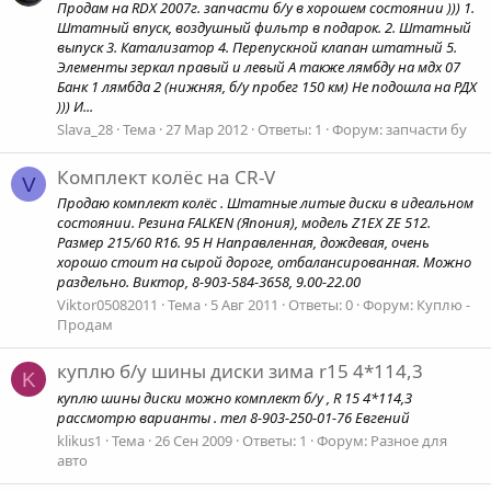
Продам на RDX 2007г. запчасти б/у в хорошем состоянии ))) 1.
Штатный впуск, воздушный фильтр в подарок. 2. Штатный
выпуск 3. Катализатор 4. Перепускной клапан штатный 5.
Элементы зеркал правый и левый А также лямбду на мдх 07
Банк 1 лямбда 2 (нижняя, б/у пробег 150 км) Не подошла на РДХ
))) И...
Slava_28
Тема
27 Мар 2012
Ответы: 1
Форум:
запчасти бу
Комплект колёс на CR-V
V
Продаю комплект колёс . Штатные литые диски в идеальном
состоянии. Резина FALKEN (Япония), модель Z1EX ZE 512.
Размер 215/60 R16. 95 H Направленная, дождевая, очень
хорошо стоит на сырой дороге, отбалансированная. Можно
раздельно. Виктор, 8-903-584-3658, 9.00-22.00
Viktor05082011
Тема
5 Авг 2011
Ответы: 0
Форум:
Куплю -
Продам
куплю б/у шины диски зима r15 4*114,3
K
куплю шины диски можно комплект б/у , R 15 4*114,3
рассмотрю варианты . тел 8-903-250-01-76 Евгений
klikus1
Тема
26 Сен 2009
Ответы: 1
Форум:
Разное для
авто