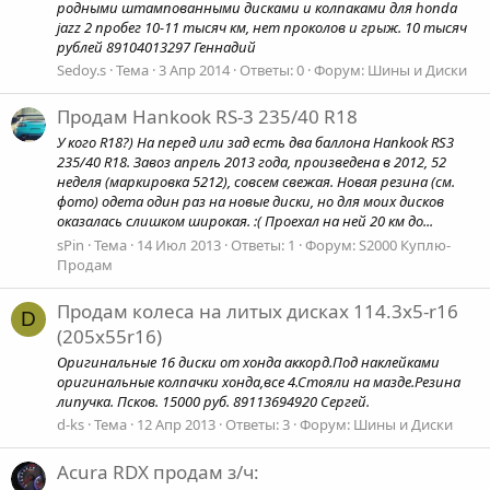
родными штампованными дисками и колпаками для honda
jazz 2 пробег 10-11 тысяч км, нет проколов и грыж. 10 тысяч
рублей 89104013297 Геннадий
Sedoy.s
Тема
3 Апр 2014
Ответы: 0
Форум:
Шины и Диски
Продам Hankook RS-3 235/40 R18
У кого R18?) На перед или зад есть два баллона Hankook RS3
235/40 R18. Завоз апрель 2013 года, произведена в 2012, 52
неделя (маркировка 5212), совсем свежая. Новая резина (см.
фото) одета один раз на новые диски, но для моих дисков
оказалась слишком широкая. :( Проехал на ней 20 км до...
sPin
Тема
14 Июл 2013
Ответы: 1
Форум:
S2000 Куплю-
Продам
Продам колеса на литых дисках 114.3х5-r16
D
(205x55r16)
Оригинальные 16 диски от хонда аккорд.Под наклейками
оригинальные колпачки хонда,все 4.Стояли на мазде.Резина
липучка. Псков. 15000 руб. 89113694920 Сергей.
d-ks
Тема
12 Апр 2013
Ответы: 3
Форум:
Шины и Диски
Acura RDX продам з/ч: