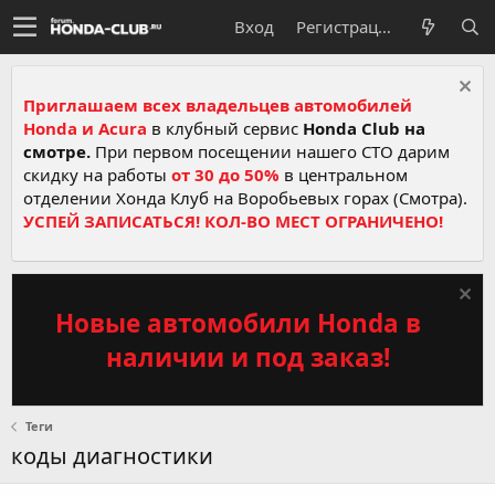
Вход
Регистрация
Приглашаем всех владельцев автомобилей
Honda и Acura
в клубный сервис
Honda Club на
смотре.
При первом посещении нашего СТО дарим
скидку на работы
от 30 до 50%
в центральном
отделении Хонда Клуб на Воробьевых горах (Смотра).
УСПЕЙ ЗАПИСАТЬСЯ! КОЛ-ВО МЕСТ ОГРАНИЧЕНО!
Новые автомобили Honda в
наличии и под заказ!
Теги
коды диагностики