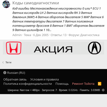
Коды самодиагностики
Код ошибки Местонахождение неисправности 0 или* ECU 1
датчик кислорода LH 2 датчик кислорода RH 3 датчик
давления (MAP) 4 датчик оборотов двигателя 5 MAP датчик 6
датчик температуры двигателя 7 датчик положения
потенциометр дросселя 8 датчик 1 ВМТ оборотов двигателя
9 датчик цилиндров 1 10...
Admin
Тема
6 Дек 2005
Ответы: 13
Форум:
Диагностика
Теги
Russian (RU)
Обратная связь
Условия и правила
Политика конфиденциальности
Помощь
Ремонт Тойота
R
S
Ширина
Запросов
7
Время
0.0264s
Память
3.03MB
S