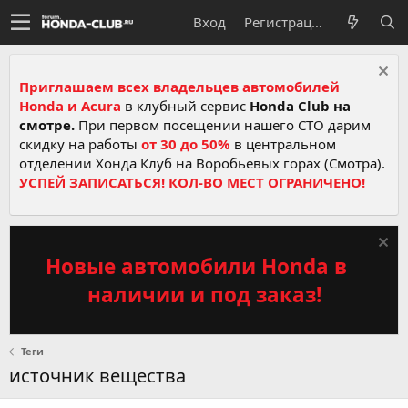
Вход
Регистрация
Приглашаем всех владельцев автомобилей
Honda и Acura
в клубный сервис
Honda Club на
смотре.
При первом посещении нашего СТО дарим
скидку на работы
от 30 до 50%
в центральном
отделении Хонда Клуб на Воробьевых горах (Смотра).
УСПЕЙ ЗАПИСАТЬСЯ! КОЛ-ВО МЕСТ ОГРАНИЧЕНО!
Новые автомобили Honda в
наличии и под заказ!
Теги
источник вещества