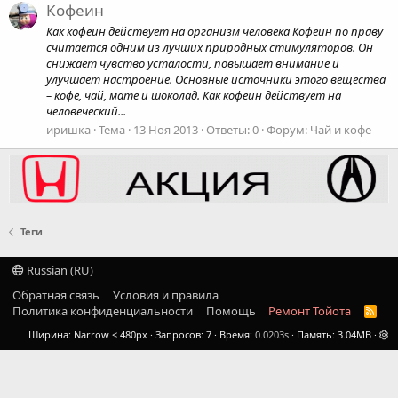
Кофеин
Как кофеин действует на организм человека Кофеин по праву
считается одним из лучших природных стимуляторов. Он
снижает чувство усталости, повышает внимание и
улучшает настроение. Основные источники этого вещества
– кофе, чай, мате и шоколад. Как кофеин действует на
человеческий...
иришка
Тема
13 Ноя 2013
Ответы: 0
Форум:
Чай и кофе
Теги
Russian (RU)
Обратная связь
Условия и правила
Политика конфиденциальности
Помощь
Ремонт Тойота
R
S
Ширина
Запросов
7
Время
0.0203s
Память
3.04MB
S