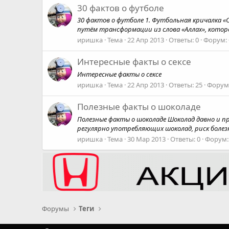
30 фактов о футболе
30 фактов о футболе 1. Футбольная кричалка «
путём трансформации из слова «Аллах», которое
иришка
Тема
22 Апр 2013
Ответы: 0
Форум:
Интересные факты о сексе
Интересные факты о сексе
иришка
Тема
22 Апр 2013
Ответы: 25
Форум
Полезные факты о шоколаде
Полезные факты о шоколаде Шоколад давно и пр
регулярно употребляющих шоколад, риск болезн
иришка
Тема
30 Мар 2013
Ответы: 0
Форум
Форумы
Теги