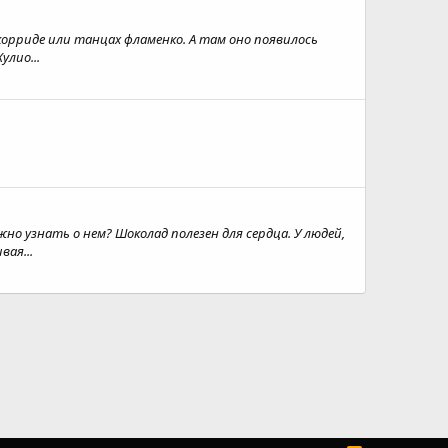
 корриде или танцах фламенко. А там оно появилось
улио...
о узнать о нем? Шоколад полезен для сердца. У людей,
ая...