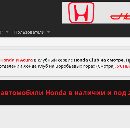
о?
Пользователи
Honda и Acura
в клубный сервис
Honda Club на смотре.
Пр
отделении Хонда Клуб на Воробьевых горах (Смотра).
УСПЕ
автомобили Honda в наличии и под з