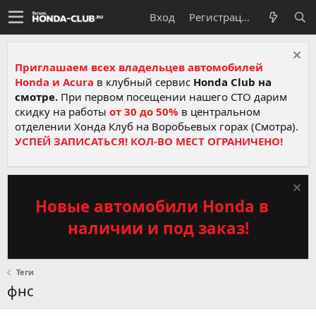
Вход
Регистрация
Приглашаем всех владельцев автомобилей
Honda и Acura
в клубный сервис
Honda Club на
смотре.
При первом посещении нашего СТО дарим
скидку на работы
от 30 до 50%
в центральном
отделении Хонда Клуб на Воробьевых горах (Смотра).
УСПЕЙ ЗАПИСАТЬСЯ! КОЛ-ВО МЕСТ ОГРАНИЧЕНО!
Новые автомобили Honda в
наличии и под заказ!
Теги
фнс