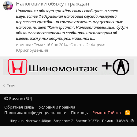
Налоговики обяжут граждан
Налоговики обяжут граждан самих сообщать о своем
имуществе Федеральная налоговая служба намерена
перевести граждан на самоначисление имущественных
налогов, пишет "Коммерсант". Налогоплательщики будут
обязаны самостоятельно сообщать инспекторам об
имеющихся у них квартирах, машинах и...
иришка
Тема
16 Янв 2014
Ответы: 2
Форум:
Юриспруденция
Теги
Russian (RU)
Обратная связь
Условия и правила
Политика конфиденциальности
Помощь
Ремонт Тойота
R
S
Ширина
Запросов
7
Время
0.0373s
Память
3.03MB
S