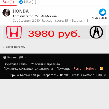
Все
(1)
Like
(1)
HONDA
Administrator
·
22
·
Из
Москва
28 Дек 2020
Сообщения
2,940
Reaction score
851
Баллы
113
david_mironov
Russian (RU)
Обратная связь
Условия и правила
Политика конфиденциальности
Помощь
Ремонт Тойота
R
S
Ширина
Запросов
5
Время
0.0243s
Память
2.84MB
S