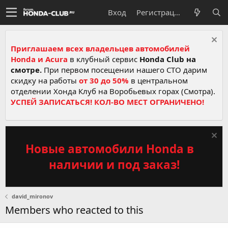
Вход
Регистрация
Приглашаем всех владельцев автомобилей
Honda и Acura
в клубный сервис
Honda Club на
смотре.
При первом посещении нашего СТО дарим
скидку на работы
от 30 до 50%
в центральном
отделении Хонда Клуб на Воробьевых горах (Смотра).
УСПЕЙ ЗАПИСАТЬСЯ! КОЛ-ВО МЕСТ ОГРАНИЧЕНО!
Новые автомобили Honda в
наличии и под заказ!
david_mironov
Members who reacted to this