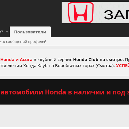
о?
Пользователи
иск сообщений профилей
Honda и Acura
в клубный сервис
Honda Club на смотре.
Пр
отделении Хонда Клуб на Воробьевых горах (Смотра).
УСПЕ
автомобили Honda в наличии и под з