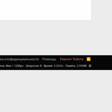
ка конфиденциальности
Помощь
Ремонт Тойота
R
S
ина
Запросов
8
Время
0.0204s
Память
2.91MB
S