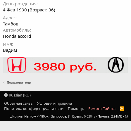
День рождения
4 Фев 1990 (Возраст: 36)
Адрес
Тамбов
Автомобиль
Honda accord
Имя
Вадим
Пользователи
Russian (RU)
Обратная связь
Условия и правила
Политика конфиденциальности
Помощь
Ремонт Тойота
R
S
Ширина
Запросов
8
Время
0.0204s
Память
2.91MB
S