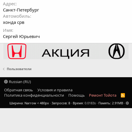
Адрес
Санкт-Петербург
Автомобиль
хонда срв
Имя
Сергей Юрьевич
Пользователи
Russian (RU)
Обратная связь
Условия и правила
Политика конфиденциальности
Помощь
Ремонт Тойота
R
S
Ширина
Запросов
8
Время
0.0183s
Память
2.91MB
S