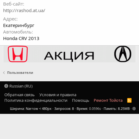
Веб-сайт
http://rashod.at.ua/
Адрес
Екатеринбург
Автомобиль
Honda CRV 2013
Пользователи
Russian (RU)
Обратная связь
Условия и правила
Политика конфиденциальности
Помощь
Ремонт Тойота
R
S
Ширина
Запросов
8
Время
0.0596s
Память
8.25MB
S