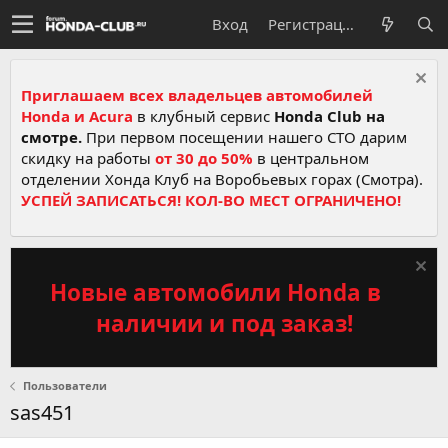
Вход
Регистрация
Приглашаем всех владельцев автомобилей
Honda и Acura
в клубный сервис
Honda Club на
смотре.
При первом посещении нашего СТО дарим
скидку на работы
от 30 до 50%
в центральном
отделении Хонда Клуб на Воробьевых горах (Смотра).
УСПЕЙ ЗАПИСАТЬСЯ! КОЛ-ВО МЕСТ ОГРАНИЧЕНО!
Новые автомобили Honda в
наличии и под заказ!
Пользователи
sas451