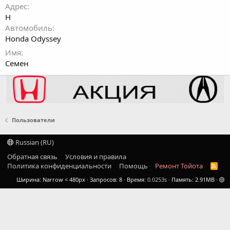
Адрес
H
Автомобиль
Honda Odyssey
Имя
Семен
Пользователи
Russian (RU)
Обратная связь
Условия и правила
Политика конфиденциальности
Помощь
Ремонт Тойота
R
S
Ширина
Запросов
8
Время
0.0253s
Память
2.91MB
S