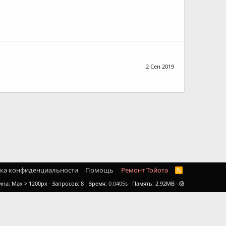
2 Сен 2019
ка конфиденциальности
Помощь
Ремонт Тойота
R
S
ина
Запросов
8
Время
0.0405s
Память
2.92MB
S