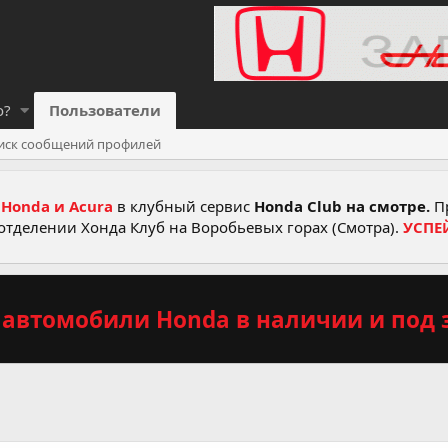
о?
Пользователи
иск сообщений профилей
Honda и Acura
в клубный сервис
Honda Club на смотре.
Пр
отделении Хонда Клуб на Воробьевых горах (Смотра).
УСПЕ
автомобили Honda в наличии и под з