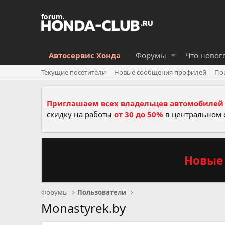
Автосервис Хонда
Форумы
Что новог
Текущие посетители
Новые сообщения профилей
По
Приглашаем всех владельцев автомобилей 
скидку на работы
от 30 до 50%
в центральном 
Новые 
Форумы
Пользователи
Monastyrek.by