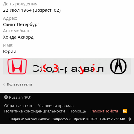
День рождения
22 Июл 1964 (Возраст: 62)
Адрес
Санкт Петербург
Автомобиль
Хонда Аккорд
Имя
Юрий
Пользователи
Russian (RU)
Обратная связь
Условия и правила
Политика конфиденциальности
Помощь
Ремонт Тойота
R
S
Ширина
Запросов
8
Время
0.0267s
Память
2.91MB
S