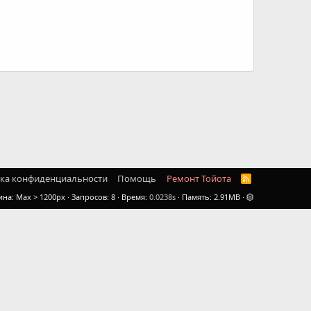
ка конфиденциальности
Помощь
Ремонт Тойота
R
S
ина
Запросов
8
Время
0.0238s
Память
2.91MB
S