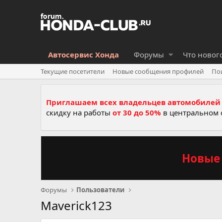
Автосервис Хонда
Форумы
Что новог
Текущие посетители
Новые сообщения профилей
По
Приглашаем всех владельцев автомобилей 
скидку на работы
от 30 до 50%
в центральном 
Новые 
Форумы
Пользователи
Maverick123