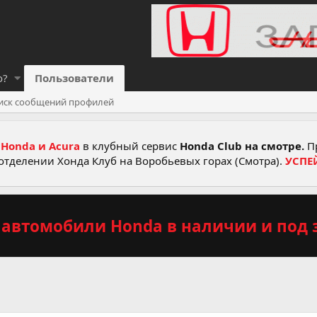
о?
Пользователи
иск сообщений профилей
Honda и Acura
в клубный сервис
Honda Club на смотре.
Пр
отделении Хонда Клуб на Воробьевых горах (Смотра).
УСПЕ
автомобили Honda в наличии и под з