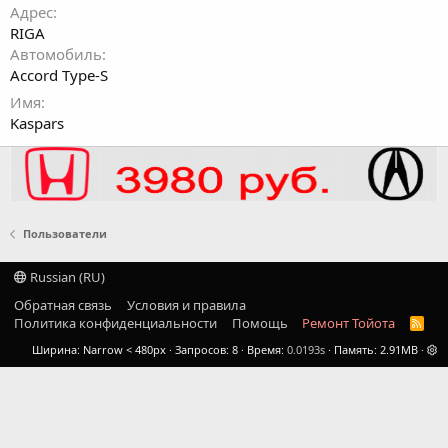
Адрес
RIGA
Автомобиль
Accord Type-S
Имя
Kaspars
Пользователи
Russian (RU)
Обратная связь
Условия и правила
Политика конфиденциальности
Помощь
Ремонт Тойота
R
S
Ширина
Запросов
8
Время
0.0193s
Память
2.91MB
S