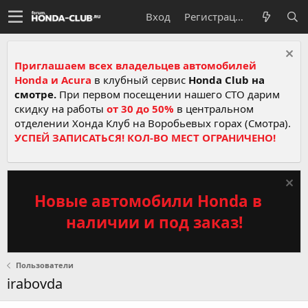
Вход
Регистрация
Приглашаем всех владельцев автомобилей
Honda и Acura
в клубный сервис
Honda Club на
смотре.
При первом посещении нашего СТО дарим
скидку на работы
от 30 до 50%
в центральном
отделении Хонда Клуб на Воробьевых горах (Смотра).
УСПЕЙ ЗАПИСАТЬСЯ! КОЛ-ВО МЕСТ ОГРАНИЧЕНО!
Новые автомобили Honda в
наличии и под заказ!
Пользователи
irabovda