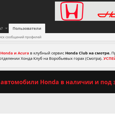
о?
Пользователи
иск сообщений профилей
Honda и Acura
в клубный сервис
Honda Club на смотре.
Пр
отделении Хонда Клуб на Воробьевых горах (Смотра).
УСПЕ
автомобили Honda в наличии и под з