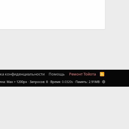
ка конфиденциальности
Помощь
Ремонт Тойота
R
S
ина
Запросов
8
Время
0.0320s
Память
2.91MB
S