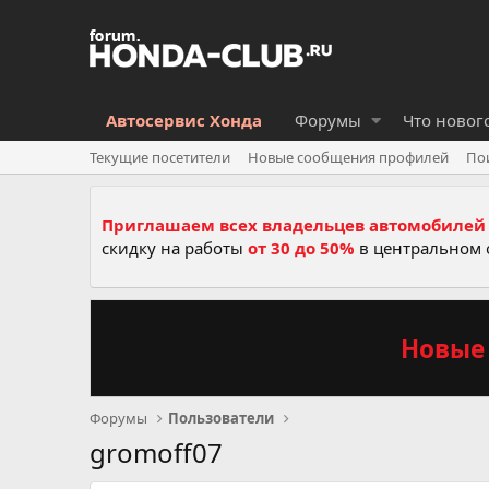
Автосервис Хонда
Форумы
Что новог
Текущие посетители
Новые сообщения профилей
По
Приглашаем всех владельцев автомобилей 
скидку на работы
от 30 до 50%
в центральном 
Новые 
Форумы
Пользователи
gromoff07