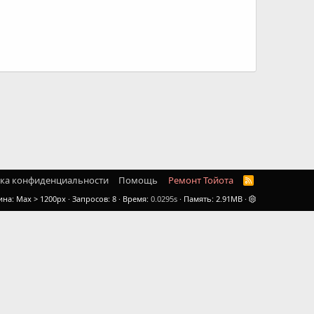
ка конфиденциальности
Помощь
Ремонт Тойота
R
S
ина
Запросов
8
Время
0.0295s
Память
2.91MB
S