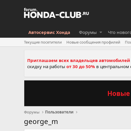
Автосервис Хонда
Форумы
Что новог
Текущие посетители
Новые сообщения профилей
По
Приглашаем всех владельцев автомобилей 
скидку на работы
от 30 до 50%
в центральном 
Новые 
Форумы
Пользователи
george_m