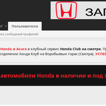
о?
Пользователи
иск сообщений профилей
Honda и Acura
в клубный сервис
Honda Club на смотре.
Пр
отделении Хонда Клуб на Воробьевых горах (Смотра).
УСПЕ
автомобили Honda в наличии и под з