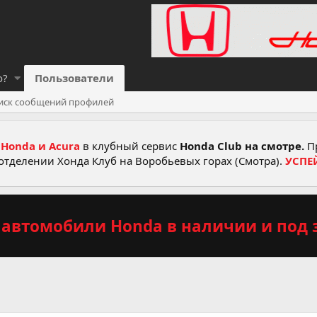
о?
Пользователи
иск сообщений профилей
Honda и Acura
в клубный сервис
Honda Club на смотре.
Пр
отделении Хонда Клуб на Воробьевых горах (Смотра).
УСПЕ
автомобили Honda в наличии и под з