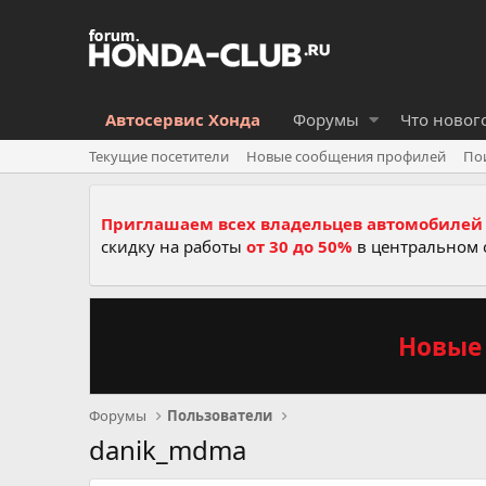
Автосервис Хонда
Форумы
Что новог
Текущие посетители
Новые сообщения профилей
По
Приглашаем всех владельцев автомобилей 
скидку на работы
от 30 до 50%
в центральном 
Новые 
Форумы
Пользователи
danik_mdma