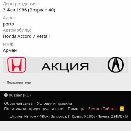
День рождения
3 Фев 1986 (Возраст: 40)
Адрес
porto
Автомобиль
Honda Accord 7 Restail
Имя
Арман
Пользователи
Russian (RU)
Обратная связь
Условия и правила
Политика конфиденциальности
Помощь
Ремонт Тойота
R
S
Ширина
Запросов
8
Время
0.0205s
Память
2.91MB
S