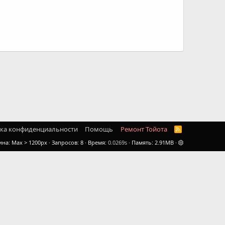
ка конфиденциальности
Помощь
Ремонт Тойота
R
S
ина
Запросов
8
Время
0.0269s
Память
2.91MB
S