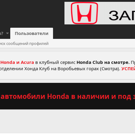
о?
Пользователи
иск сообщений профилей
Honda и Acura
в клубный сервис
Honda Club на смотре.
Пр
отделении Хонда Клуб на Воробьевых горах (Смотра).
УСПЕ
автомобили Honda в наличии и под з