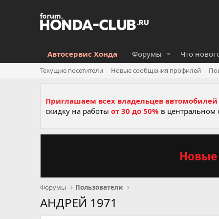
Автосервис Хонда
Форумы
Что новог
Текущие посетители
Новые сообщения профилей
По
Приглашаем всех владельцев автомобилей 
скидку на работы
от 30 до 50%
в центральном 
Новые 
Форумы
Пользователи
АНДРЕЙ 1971