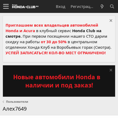
Вход
Регистрация
Приглашаем всех владельцев автомобилей
Honda и Acura
в клубный сервис
Honda Club на
смотре.
При первом посещении нашего СТО дарим
скидку на работы
от 30 до 50%
в центральном
отделении Хонда Клуб на Воробьевых горах (Смотра).
УСПЕЙ ЗАПИСАТЬСЯ! КОЛ-ВО МЕСТ ОГРАНИЧЕНО!
Новые автомобили Honda в
наличии и под заказ!
Пользователи
Алех7649