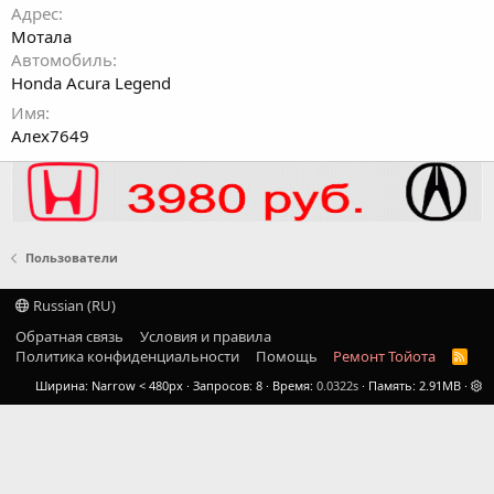
Адрес
Мотала
Автомобиль
Honda Acura Legend
Имя
Алех7649
Пользователи
Russian (RU)
Обратная связь
Условия и правила
Политика конфиденциальности
Помощь
Ремонт Тойота
R
S
Ширина
Запросов
8
Время
0.0322s
Память
2.91MB
S