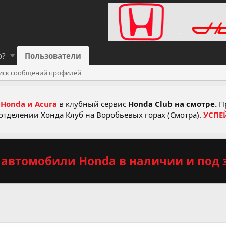
о?
Пользователи
иск сообщений профилей
Honda и Acura
в клубный сервис
Honda Club на смотре.
Пр
отделении Хонда Клуб на Воробьевых горах (Смотра).
УСПЕ
автомобили Honda в наличии и под з