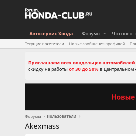
Автосервис Хонда
Форумы
Что новог
Текущие посетители
Новые сообщения профилей
По
Приглашаем всех владельцев автомобилей 
скидку на работы
от 30 до 50%
в центральном 
Новые 
Форумы
Пользователи
Akexmass