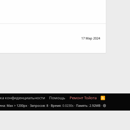
17 Мар 2024
ка конфиденциальности
Помощь
Ремонт Тойота
R
S
ина
Запросов
8
Время
0.0230s
Память
2.92MB
S