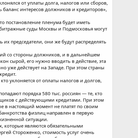
клонялся от уплаты долга, налогов или сборов,
ь баланс интересов должников и кредиторов»,
что постановление пленума будет иметь
рбитражные суды Москвы и Подмосковья могут
ь их председатели, они же будут распределять
ний со стороны должников, и в дальнейшем
кон сырой, его нужно вводить в действие, эта
но уже действует на Западе. При этом страны
кредит.
 кто уклоняется от оплаты налогов и долгов,
опадают порядка 580 тыс. россиян — те, кто
емщиков с действующими кредитами. При этом
ые в настоящий момент не платят по своим
 банкротства физлиц направлен в первую
жизненной ситуации.
х, которые являются обязательными
ргей Стороженко, стоимость услуг очень