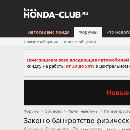
Автосервис Хонда
Форумы
Что новог
Новые сообщения
Поиск сообщений
Приглашаем всех владельцев автомобилей 
скидку на работы
от 30 до 50%
в центральном 
Новые 
Форумы
Обо всем
Различные темы
Как все прост
Закон о банкротстве физическ
А
Д
Т
иришка
29 Сен 2015
банкротство
закон
зако