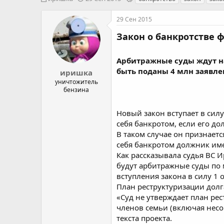
в
а
е
т
т
г
29 Сен 2015
о
а
и
р
н
Закон о банкротстве 
т
а
е
ч
Арбитражные суды ждут на
м
а
ы
л
быть поданы 4 млн заявл
иришка
а
уничтожитель
бензина
Новый закон вступает в силу
себя банкротом, если его до
В таком случае он признаетс
себя банкротом должник имее
Как рассказывала судья ВС И
будут арбитражные суды по 
вступления закона в силу 1 
План реструктуризации долга
«Суд не утверждает план ре
членов семьи (включая нес
текста проекта.