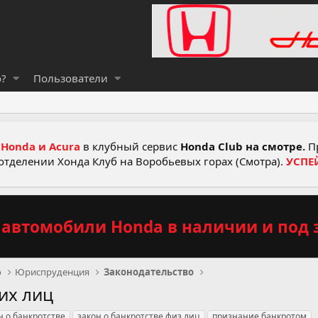
о?
Пользователи
Honda и Acura
в клубный сервис
Honda Club на смотре.
Пр
отделении Хонда Клуб на Воробьевых горах (Смотра).
УСПЕ
автомобили Honda в наличии и под з
о
Юриспруденция
Законодательство
их лиц
н о банкротстве
закон о банкротстве физ лиц
признание банкротом