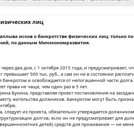
физических лиц
плыва исков о банкротстве физических лиц: только по
ений, по данным Минэкономразвития.
 через два дня, с 1 октября 2015 года, и предусматривает,
лг превышает 500 тыс. руб., а сам он не в состоянии распла
я банкротом и освобождается от непогашенной части долга.
т права не чаще, чем один раз в 5 лет.
рина Букина, представляя проект постановления на заседан
месту жительства должников. Банкротом могут быть призна
октября.
, следует из проекта, обязательно утверждается должником
структуризации долгов, если он не предусматривает для до
овершеннолетних детей) средств для проживания — не мене