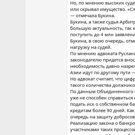
Но, по мнению высоких судей
или скрывал имущество. «Сл
— отмечала Букина.
Букина, а также судья Арби
большую актуальность, так
поступить до 4 млн заявлен
Букина, в свою очередь, отм
нагрузку на судей.
По мнению адвоката Руслан
законодателю придется вноси
необходимость давно назрела
Азии идут по другому пути 
Но адвокат считает, что циф
такого количества должнико
По данным Объединенного кр
уже не способен справиться
подать иск о собственном б
кредитам более 90 дней. Ка
очередь на защиту добросо
Реализацию закона о банкр
участниками таких процессо