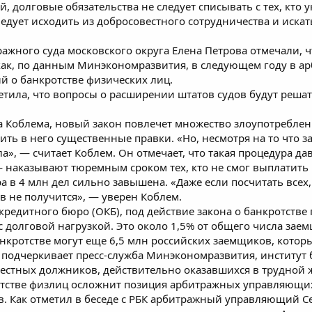
, долговые обязательства не следует списывать с тех, кто у
едует исходить из добросовестного сотрудничества и искат
тражного суда московского округа Елена Петрова отмечали, 
 как, по данным Минэкономразвития, в следующем году в а
ий о банкротстве физических лиц.
етила, что вопросы о расширении штатов судов будут решат
а Коблема, новый закон повлечет множество злоупотребле
ть в него существенные правки. «Но, несмотря на то что за
», — считает Коблем. Он отмечает, что такая процедура дав
— наказывают тюремным сроком тех, кто не смог выплатить 
ра в 4 млн дел сильно завышена. «Даже если посчитать всех,
в не получится», — уверен Коблем.
едитного бюро (ОКБ), под действие закона о банкротстве п
 с долговой нагрузкой. Это около 1,5% от общего числа за
анкротстве могут еще 6,5 млн российских заемщиков, котор
к подчеркивает пресс-служба Минэкономразвития, институт
вестных должников, действительно оказавшихся в трудной 
отстве физлиц осложнит позиция арбитражных управляющи
в. Как отметил в беседе с РБК арбитражный управляющий Се