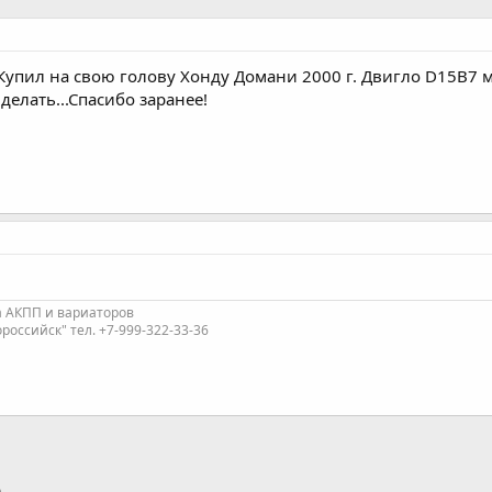
Купил на свою голову Хонду Домани 2000 г. Двигло D15B7 м
делать...Спасибо заранее!
а АКПП и вариаторов
оссийск" тел. +7-999-322-33-36