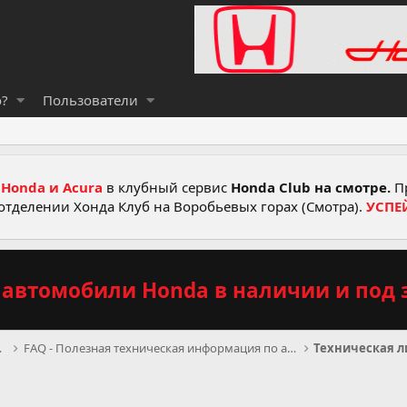
о?
Пользователи
Honda и Acura
в клубный сервис
Honda Club на смотре.
Пр
отделении Хонда Клуб на Воробьевых горах (Смотра).
УСПЕ
автомобили Honda в наличии и под з
DA и ACURA
FAQ - Полезная техническая информация по автомобил
Техническая л