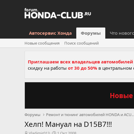
Автосервис Хонда
Форумы
Что новог
Новые сообщения
Поиск сообщений
Приглашаем всех владельцев автомобилей 
скидку на работы
от 30 до 50%
в центральном 
Новые 
Форумы
Ремонт и тюнинг автомобилей HON
Хелп! Мануал на D15B7!!!
А
Д
Vladimir013
1 Окт 2008