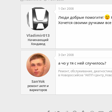
в
а
т
т
1 Окт 2008
о
а
р
н
Люди добрые помогите!
т
а
Хочется своими ручками все 
е
ч
м
а
Vladimir013
ы
л
а
Начинающий
Хондавод
3 Окт 2008
а чо у тя с ней случилось?
Ремонт, обслуживание, диагностик
в Новороссийске "АКПП-Центр_Новор
SanYok
ремонт акпп и
вариаторов