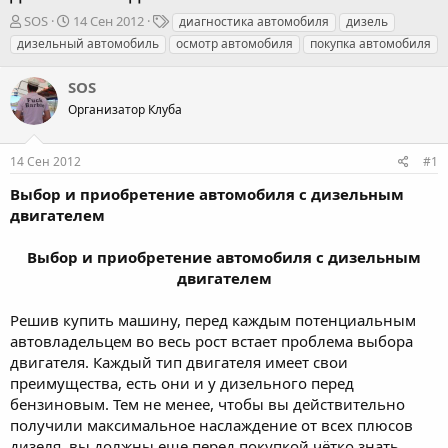
А
Д
Т
SOS
14 Сен 2012
диагностика автомобиля
дизель
в
а
е
дизельный автомобиль
осмотр автомобиля
покупка автомобиля
т
т
г
о
а
и
SOS
р
н
т
Организатор Клуба
а
е
ч
м
а
14 Сен 2012
#1
ы
л
а
Выбор и приобретение автомобиля с дизельным
двигателем
Выбор и приобретение автомобиля с дизельным
двигателем​
Решив купить машину, перед каждым потенциальным
автовладельцем во весь рост встает проблема выбора
двигателя. Каждый тип двигателя имеет свои
преимущества, есть они и у дизельного перед
бензиновым. Тем не менее, чтобы вы действительно
получили максимальное наслаждение от всех плюсов
дизеля, вы должны еще перед покупкой чётко знать,