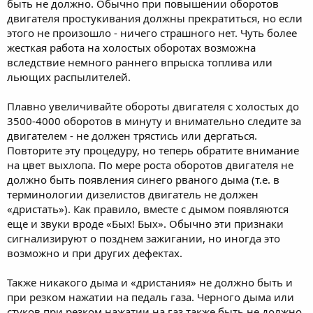
быть не должно. Обычно при повышении оборотов
двигателя простукивания должны прекратиться, но если
этого не произошло - ничего страшного нет. Чуть более
жесткая работа на холостых оборотах возможна
вследствие немного раннего впрыска топлива или
льющих распылителей.
Плавно увеличивайте обороты двигателя с холостых до
3500-4000 оборотов в минуту и внимательно следите за
двигателем - не должен трястись или дергаться.
Повторите эту процедуру, но теперь обратите внимание
на цвет выхлопа. По мере роста оборотов двигателя не
должно быть появления синего рваного дыма (т.е. в
терминологии дизелистов двигатель не должен
«дристать»). Как правило, вместе с дымом появляются
еще и звуки вроде «Бых! Бых». Обычно эти признаки
сигнализируют о позднем зажигании, но иногда это
возможно и при других дефектах.
Также никакого дыма и «дристания» не должно быть и
при резком нажатии на педаль газа. Черного дыма или
стуков при резком нажатии на газ также быть не должно.