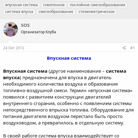
в
а
е
впускная система
гомогенное
послойное смесеобразование
т
т
г
система впуска
смесеобразование
стехиометрическое
о
а
и
р
н
SOS
т
а
е
ч
Организатор Клуба
м
а
ы
л
а
24 Окт 2012
#1
Впускная система
Впускная система
(другое наименование –
система
впуска
) предназначена для впуска в двигатель
необходимого количества воздуха и образования
топливно-воздушной смеси. Термин «впускная система»
появился с развитием конструкции двигателей
внутреннего сгорания, особенно с появлением системы
непосредственного впрыска топлива. Оборудование для
питания двигателя воздухом перестало быть просто
воздуховодом, а превратилось в отдельную систему.
В своей работе система впуска взаимодействует со