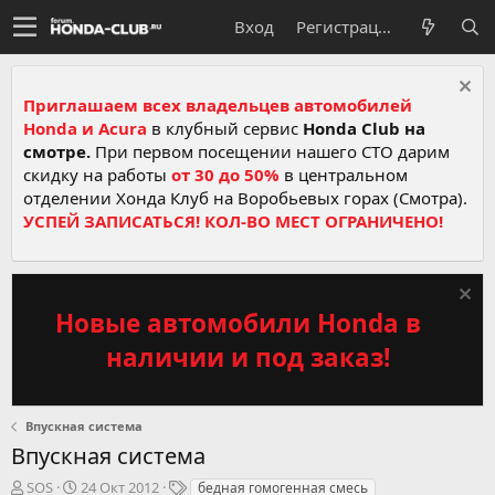
Вход
Регистрация
Приглашаем всех владельцев автомобилей
Honda и Acura
в клубный сервис
Honda Club на
смотре.
При первом посещении нашего СТО дарим
скидку на работы
от 30 до 50%
в центральном
отделении Хонда Клуб на Воробьевых горах (Смотра).
УСПЕЙ ЗАПИСАТЬСЯ! КОЛ-ВО МЕСТ ОГРАНИЧЕНО!
Новые автомобили Honda в
наличии и под заказ!
Впускная система
Впускная система
А
Д
Т
SOS
24 Окт 2012
бедная гомогенная смесь