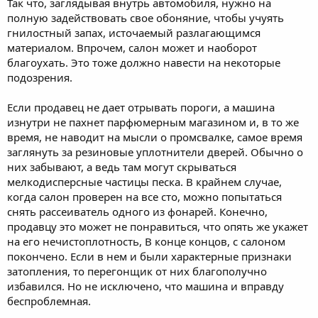
Так что, заглядывая внутрь автомобиля, нужно на
полную задействовать свое обоняние, чтобы учуять
гнилостный запах, источаемый разлагающимся
материалом. Впрочем, салон может и наоборот
благоухать. Это тоже должно навести на некоторые
подозрения.
Если продавец не дает отрывать пороги, а машина
изнутри не пахнет парфюмерным магазином и, в то же
время, не наводит на мысли о промсвалке, самое время
заглянуть за резиновые уплотнители дверей. Обычно о
них забывают, а ведь там могут скрываться
мелкодисперсные частицы песка. В крайнем случае,
когда салон проверен на все сто, можно попытаться
снять рассеиватель одного из фонарей. Конечно,
продавцу это может не понравиться, что опять же укажет
на его нечистоплотность, В конце концов, с салоном
покончено. Если в нем и были характерные признаки
затопления, то перегонщик от них благополучно
избавился. Но не исключено, что машина и вправду
беспроблемная.