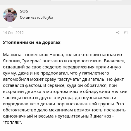
в
а
е
т
т
г
SOS
о
а
и
Организатор Клуба
р
н
т
а
е
ч
14 Сен 2012
#1
м
а
ы
л
Утопленники на дорогах
а
Машина - новенькая Honda, только что пригнанная из
Японии, "умерла" внезапно и скоропостижно. Владелец,
отдавший за свое средство передвижения приличную
сумму, даже и не предполагал, что у пятилетнего
автомобиля может сразу "застучать" двигатель. Но факт
оставался фактом. В сервисе, куда он обратился, при
вскрытии движка в моторном масле обнаружили мелкие
частицы песка и другого мусора, до неузнаваемости
изуродовавшего детали поршнеклапанной группы. Это
обстоятельство дало механикам возможность поставить
однозначный и весьма неутешительный диагноз -
"топляк".