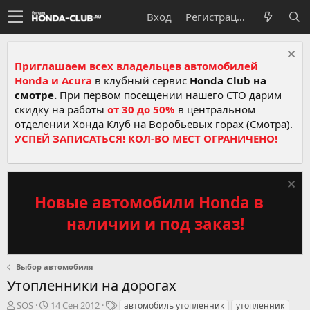
Вход
Регистрация
Приглашаем всех владельцев автомобилей
Honda и Acura
в клубный сервис
Honda Club на
смотре.
При первом посещении нашего СТО дарим
скидку на работы
от 30 до 50%
в центральном
отделении Хонда Клуб на Воробьевых горах (Смотра).
УСПЕЙ ЗАПИСАТЬСЯ! КОЛ-ВО МЕСТ ОГРАНИЧЕНО!
Новые автомобили Honda в
наличии и под заказ!
Выбор автомобиля
Утопленники на дорогах
А
Д
Т
SOS
14 Сен 2012
автомобиль утопленник
утопленник