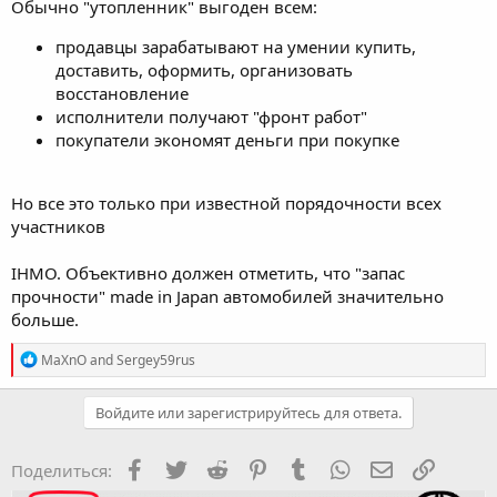
Обычно "утопленник" выгоден всем:
продавцы зарабатывают на умении купить,
доставить, оформить, организовать
восстановление
исполнители получают "фронт работ"
покупатели экономят деньги при покупке
Но все это только при известной порядочности всех
участников
IHMO. Объективно должен отметить, что "запас
прочности" made in Japan автомобилей значительно
больше.
R
MaXnO
and
Sergey59rus
e
a
c
Войдите или зарегистрируйтесь для ответа.
t
i
o
Facebook
Twitter
Reddit
Pinterest
Tumblr
WhatsApp
Электронная
Ссылка
Поделиться:
n