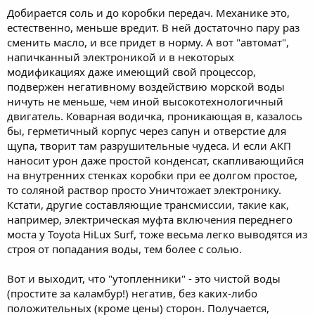
Добирается соль и до коробки передач. Механике это,
естественно, меньше вредит. В ней достаточно пару раз
сменить масло, и все придет в норму. А вот "автомат",
напичканный электроникой и в некоторых
модификациях даже имеющий свой процессор,
подвержен негативному воздействию морской воды
ничуть не меньше, чем иной высокотехнологичный
двигатель. Коварная водичка, проникающая в, казалось
бы, герметичный корпус через сапун и отверстие для
щупа, творит там разрушительные чудеса. И если АКП
наносит урон даже простой конденсат, скапливающийся
на внутренних стенках коробки при ее долгом простое,
то соляной раствор просто Уничтожает электронику.
Кстати, другие составляющие трансмиссии, такие как,
например, электрическая муфта включения переднего
моста у Toyota HiLux Surf, тоже весьма легко выводятся из
строя от попадания воды, тем более с солью.
Вот и выходит, что "утопленники" - это чистой воды
(простите за каламбур!) негатив, без каких-либо
положительных (кроме цены) сторон. Получается,