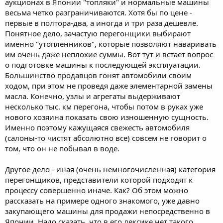
аукционах в Японии "топляки" и нормальные машины
весьма четко разграничиваются. Хотя бы по цене -
первые в полтора-два, а иногда и три раза дешевле.
Понятное дело, зачастую перегонщики выбирают
именно "утопленников", которые позволяют наваривать
им очень даже неплохие суммы. Вот тут и встает вопрос
о подготовке машины к последующей эксплуатации.
Большинство продавцов гонят автомобили своим
ходом, при этом не проведя даже элементарной замены
масла. Конечно, узлы и агрегаты выдерживают
несколько тыс. км перегона, чтобы потом в руках уже
нового хозяина показать свою изношенную сущность.
Именно поэтому кажущаяся свежесть автомобиля
(салоны-то чистят абсолютно все) совсем не говорит о
том, что он не побывал в воде.
Другое дело - иная (очень немногочисленная) категория
перегонщиков, представители которой подходят к
процессу совершенно иначе. Как? Об этом можно
рассказать на примере одного знакомого, уже давно
закупающего машины для продажи непосредственно в
Японии. Надо сказать, что в его лексике нет такого