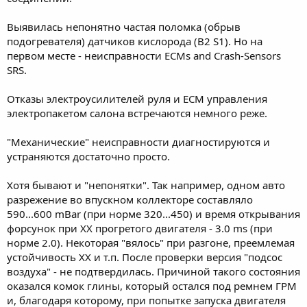
Выявилась непонятно частая поломка (обрыв
подогревателя) датчиков кислорода (B2 S1). Но на
первом месте - неисправности ECMs and Crash-Sensors
SRS.
Отказы электроусилителей руля и ECM управления
электропакетом салона встречаются немного реже.
"Механические" неисправности диагностируются и
устраняются достаточно просто.
Хотя бывают и "непонятки". Так например, одном авто
разрежение во впускном коллекторе составляло
590...600 mBar (при норме 320...450) и время открывания
форсунок при ХХ прогретого двигателя - 3.0 ms (при
норме 2.0). Некоторая "вялось" при разгоне, преемлемая
устойчивость ХХ и т.п. После проверки версия "подсос
воздуха" - не подтвердилась. Причиной такого состояния
оказался комок глины, который остался под ремнем ГРМ
и, благодаря которому, при попытке запуска двигателя