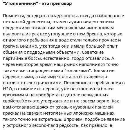
"Утопленники" - это приговор
Помнится, лет дцать назад японцы, всегда озабоченные
нехваткой древесины, взамен аудио-видеотехники
предложили тогдашним местечковым чиновникам
выловить из рек все утонувшие в нем бревна, которые
от долгого пребывания в воде стали только прочнее и
крепче. Видимо, уже тогда они имели большой опыт
общения с подводными объектами. Советские
партийные боссы, естественно, гордо отказались. А
через некоторое время наш рынок наполнился точно
такими же стопроцентными "топляками". Только не
деревянными, а самыми что ни на есть железно-
стеклянно-электрическими. Последние от пребывания в
Н2О, в отличие от первых, уже не становятся более
крепкими и не приобретают дотоле невиданных
свойств. Хотя это утверждение и не совсем верно. Как
вам отслаивающаяся от ржавых кузовных панелей
краска? На свежих нетопленных японских машинах
такого точно не встретишь. Впрочем, подобное явление
у островного second-hand редкость. Как правило, в