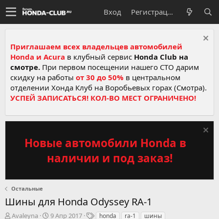
Вход
Регистрация
Приглашаем всех владельцев автомобилей
Honda и Acura
в клубный сервис
Honda Club на
смотре.
При первом посещении нашего СТО дарим
скидку на работы
от 30 до 50%
в центральном
отделении Хонда Клуб на Воробьевых горах (Смотра).
УСПЕЙ ЗАПИСАТЬСЯ! КОЛ-ВО МЕСТ ОГРАНИЧЕНО!
Новые автомобили Honda в
наличии и под заказ!
Остальные
Шины для Honda Odyssey RA-1
А
Д
Т
Avaleyna
9 Апр 2017
honda
ra-1
шины