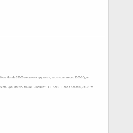
иле Honda S2000 со своими друзьями, так что легенда о S2000 будет
луйста, храните эти машины вечно!" - Г-н Аоки - Honda Коллекция центр