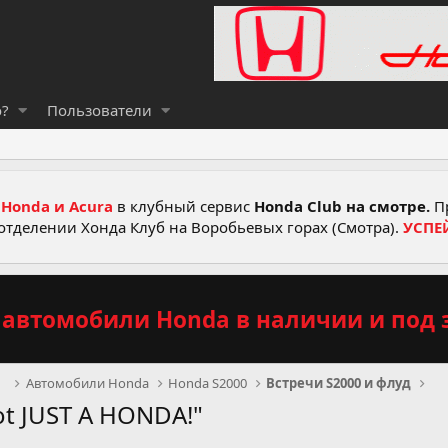
о?
Пользователи
Honda и Acura
в клубный сервис
Honda Club на смотре.
Пр
отделении Хонда Клуб на Воробьевых горах (Смотра).
УСПЕ
автомобили Honda в наличии и под з
рв
Автомобили Honda
Honda S2000
Встречи S2000 и флуд
not JUST A HONDA!"