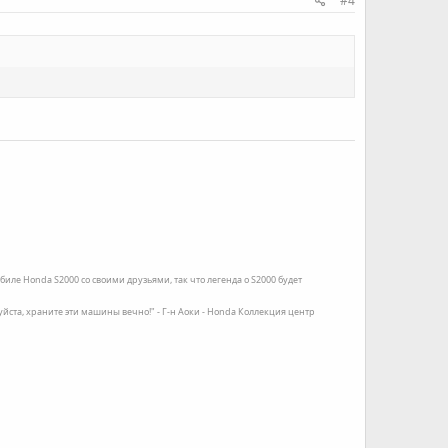
#4
иле Honda S2000 со своими друзьями, так что легенда о S2000 будет
луйста, храните эти машины вечно!" - Г-н Аоки - Honda Коллекция центр