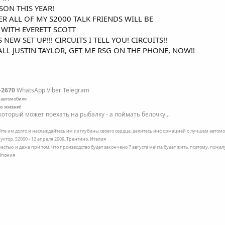
SON THIS YEAR!
ER ALL OF MY S2000 TALK FRIENDS WILL BE
 WITH EVERETT SCOTT
NEW SET UP!!! CIRCUITS I TELL YOU! CIRCUITS!!
L JUSTIN TAYLOR, GET ME RSG ON THE PHONE, NOW!!
-2670
WhatsApp Viber Telegram
 автомобиля
по жизни!
оторый может поехать на рыбалку - а поймать белочку...
ейте им долго и наслаждайтесь им из глубины своего сердца, делитесь информацией о лучшем автомоб
уктор, S2000 - 12 апреля 2009, Трентино, Италия
трастью и даже при том, что производство будет закончено 7 августа мечта будет жить, поэтому, пожа
 Япония