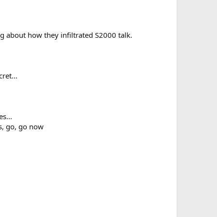
ng about how they infiltrated S2000 talk.
ret...
s...
rs, go, go now