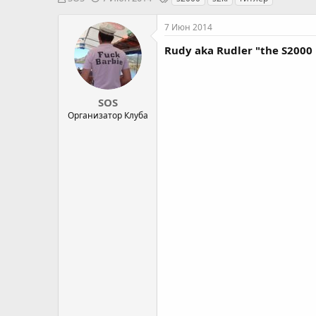
в
а
е
т
т
г
7 Июн 2014
о
а
и
р
н
Rudy aka Rudler "the S2000 
т
а
е
ч
м
а
ы
л
SOS
а
Организатор Клуба