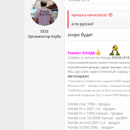
10 Июн 2014
иришка написал(а):
а по русски?
SOS
скоро будет
Организатор Клуба
Ремонт ХОНДА
Сервис и запчасти Хонда
8(926) 816
honda
кузовной ремонт
ремонт honda
покраска
Скупой платит дважды, дурак трижды, лох 
Мы, русские, единственный народ, к
Автосервис
"Пожалуйста, позаботьтесь о вашем S2000, влад
бесконечной." - Шигеру Уэхара - главный констр
"S2000 был рожден во сне, он был построен со с
конечной продукции Тур 11 июля 2009, Motegi,
Honda civic 1996 - продан
Honda hr-v 2001 cvt - продан
Honda hr-v 1999 manual - продан
Honda civic 5d 2008 manual - разбит
Honda accord 2007 2,4 - продан
Honda S2000 2002 - продан