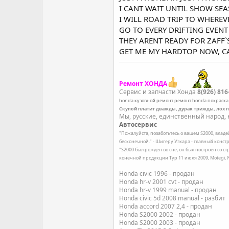
I CANT WAIT UNTIL SHOW SEA
I WILL ROAD TRIP TO WHEREV
GO TO EVERY DRIFTING EVENT
THEY ARENT READY FOR ZAFF`S 
GET ME MY HARDTOP NOW, CAL
Ремонт ХОНДА
Сервис и запчасти Хонда
8(926) 816
honda
кузовной ремонт
ремонт honda
покраска
Скупой платит дважды, дурак трижды, лох 
Мы, русские, единственный народ, к
Автосервис
"Пожалуйста, позаботьтесь о вашем S2000, влад
бесконечной." - Шигеру Уэхара - главный констр
"S2000 был рожден во сне, он был построен со с
конечной продукции Тур 11 июля 2009, Motegi,
Honda civic 1996 - продан
Honda hr-v 2001 cvt - продан
Honda hr-v 1999 manual - продан
Honda civic 5d 2008 manual - разбит
Honda accord 2007 2,4 - продан
Honda S2000 2002 - продан
Honda S2000 2003 - продан