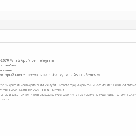
-2670
WhatsApp Viber Telegram
 автомобиля
по жизни!
оторый может поехать на рыбалку - а поймать белочку...
ейте им долго и наслаждайтесь им из глубины своего сердца, делитесь информацией о лучшем автомоб
уктор, S2000 - 12 апреля 2009, Трентино, Италия
трастью и даже при том, что производство будет закончено 7 августа мечта будет жить, поэтому, пожа
 Япония