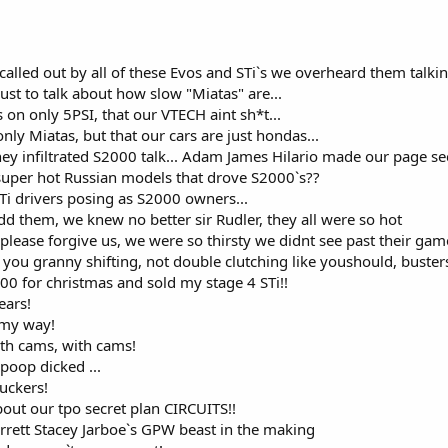
 called out by all of these Evos and STi`s we overheard them talki
just to talk about how slow "Miatas" are...
 on only 5PSI, that our VTECH aint sh*t...
only Miatas, but that our cars are just hondas...
they infiltrated S2000 talk... Adam James Hilario made our page sec
super hot Russian models that drove S2000`s??
STi drivers posing as S2000 owners...
d them, we knew no better sir Rudler, they all were so hot
, please forgive us, we were so thirsty we didnt see past their game
 you granny shifting, not double clutching like youshould, buste
2000 for christmas and sold my stage 4 STi!!
ears!
n my way!
th cams, with cams!
poop dicked ...
uckers!
bout our tpo secret plan CIRCUITS!!
arrett Stacey Jarboe`s GPW beast in the making