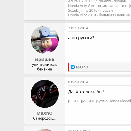
Acura Tlx 2015 3,5 sh-awd - продан
Honda Acty Van - возим запчасти (о
Suzuki Jimny 2016 - продан
Honda Pilot 2018 - большая машина
7 Июн 2014
а по русски?
иришка
уничтожитель
R
MaXnO
бензина
e
a
c
8 Июн 2014
t
i
Да! Хотелось бы!
o
n
[SIGPIC][/SIGPIC]Куплю Honda Ridgel
s
:
MaXnO
Самородок.....