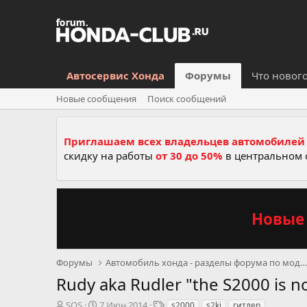
Автосервис Хонда
Форумы
Что новог
Новые сообщения
Поиск сообщений
Приглашаем всех владельцев автомобилей 
скидку на работы
от 30 до 50%
в центральном 
Новые 
Форумы
Автомобиль хонда - разделы форума по моделям, се
Rudy aka Rudler "the S2000 is 
А
Д
Т
SOS
7 Июн 2014
s2000
s2ki
гитлер