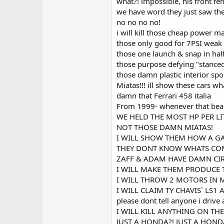
what?! impossible, his front fe
we have word they just saw the 
no no no no!
i will kill those cheap power m
those only good for 7PSI weak 
those one launch & snap in hal
those purpose defying "stanced"
those damn plastic interior spo
Miatas!!! ill show these cars wha
damn that Ferrari 458 italia
From 1999- whenever that beau
WE HELD THE MOST HP PER LI
NOT THOSE DAMN MIATAS!
I WILL SHOW THEM HOW A G
THEY DONT KNOW WHATS CO
ZAFF & ADAM HAVE DAMN CIR
I WILL MAKE THEM PRODUCE T
I WILL THROW 2 MOTORS IN M
I WILL CLAIM TY CHAVIS` LS
please dont tell anyone i drive 
I WILL KILL ANYTHING ON TH
JUST A HONDA?! JUST A HOND