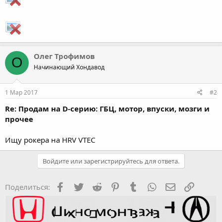
Олег Трофимов
О
Начинающий Хондавод
1 Мар 2017
#2
Re: Продам на D-серию: ГБЦ, мотор, впуски, мозги и
прочее
Ищу рокера на HRV VTEC
Войдите или зарегистрируйтесь для ответа.
Facebook
Twitter
Reddit
Pinterest
Tumblr
WhatsApp
Электронная
Ссылка
Поделиться: