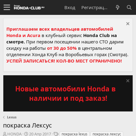
Вход
Регистрация
Приглашаем всех владельцев автомобилей
Honda и Acura
в клубный сервис
Honda Club на
смотре.
При первом посещении нашего СТО дарим
скидку на работы
от 30 до 50%
в центральном
отделении Хонда Клуб на Воробьевых горах (Смотра).
УСПЕЙ ЗАПИСАТЬСЯ! КОЛ-ВО МЕСТ ОГРАНИЧЕНО!
Новые автомобили Honda в
наличии и под заказ!
Lexus
покраска Лексус
А
Д
Т
HONDA
20 Апр 2017
покраска lexus
покраска лексус