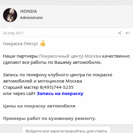
в
а
е
т
т
г
HONDA
о
а
и
Administrator
р
н
т
а
е
ч
20 Апр 2017
#1
м
а
ы
л
покраска Лексус
а
Наши партнеры
Покрасочный центр Москва
качественно
сделают все работы по Вашему автомобилю.
Запись по телефону клубного центра по покраске
автомобилей и мотоциклов Москва
Старший мастер 8(495)744-5235
или через сайт
Запись на покраску
Цены на покраску автомобиля
Примеры работ по кузовному ремонту.
Войдите или зарегистрируйтесь для ответа.