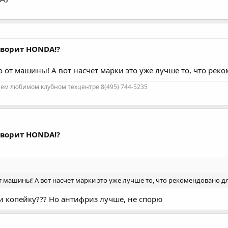
говорит HONDA!?
от машины! А вот насчет марки это уже лучше то, что реко
ем любимом клубном техцентре 8(495) 744-5235
говорит HONDA!?
машины! А вот насчет марки это уже лучше то, что рекомендовано дл
ли копейку??? Но антифриз лучше, не спорю