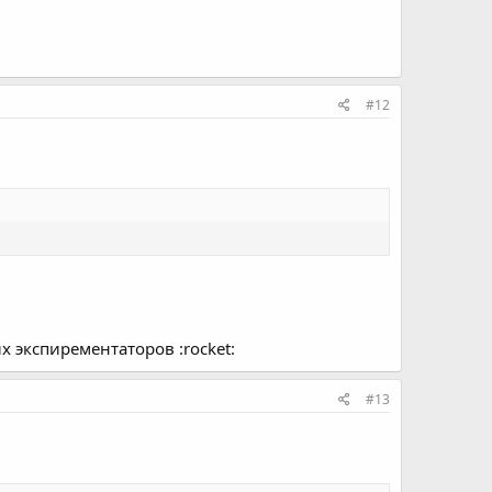
#12
х экспирементаторов :rocket:
#13