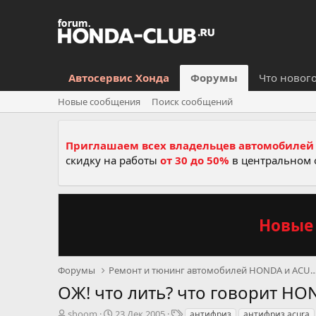
Автосервис Хонда
Форумы
Что новог
Новые сообщения
Поиск сообщений
Приглашаем всех владельцев автомобилей 
скидку на работы
от 30 до 50%
в центральном 
Новые 
Форумы
Ремонт и тюнинг автомобилей HON
ОЖ! что лить? что говорит HO
А
Д
Т
shoom
23 Дек 2005
антифриз
антифриз acura