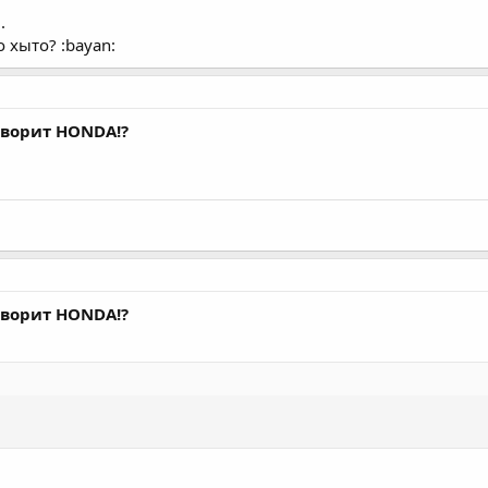
.
 хыто? :bayan:
говорит HONDA!?
говорит HONDA!?