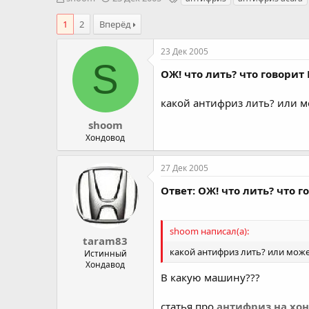
в
а
е
т
т
г
1
2
Вперёд
о
а
и
р
н
23 Дек 2005
т
а
S
е
ч
ОЖ! что лить? что говорит
м
а
ы
л
какой антифриз лить? или мо
а
shoom
Хондовод
27 Дек 2005
Ответ: ОЖ! что лить? что 
shoom написал(а):
taram83
какой антифриз лить? или может
Истинный
Хондавод
В какую машину???
статья про
антифриз на хо