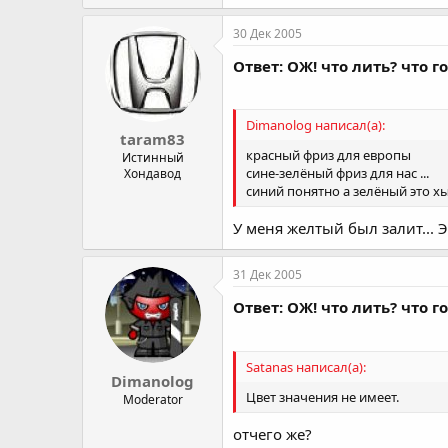
30 Дек 2005
Ответ: ОЖ! что лить? что 
Dimanolog написал(а):
taram83
красный фриз для европы
Истинный
сине-зелёный фриз для нас ...
Хондавод
синий понятно а зелёный это хы
У меня желтый был залит... Э
31 Дек 2005
Ответ: ОЖ! что лить? что 
Satanas написал(а):
Dimanolog
Цвет значения не имеет.
Moderator
отчего же?