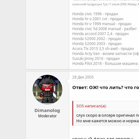
конечной продукции Тур 11 июля 2009, Motegi,
Honda civic 1996 - продан
Honda hr-v 2001 cvt - продан
Honda hr-v 1999 manual - продан
Honda civic 5d 2008 manual - разбит
Honda accord 2007 2,4 - продан
Honda S2000 2002 - продан
Honda S2000 2003 - продан
Acura Tlx 2015 3,5 sh-awd - продан
Honda Acty Van - возим запчасти (о
Suzuki Jimny 2016 - продан
Honda Pilot 2018 - большая машина
28 Дек 2005
Ответ: ОЖ! что лить? что 
SOS написал(а):
Dimanolog
слух скоро в олсере оригинал 
Moderator
Но мне кажется можно и нормаль
красный фриз для европы