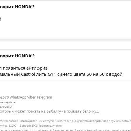
говорит HONDA!?
!
говорит HONDA!?
ал появиться антифриз
альный Castrol лить G11 синего цвета 50 на 50 с водой
-2670
WhatsApp Viber Telegram
 автомобиля
по жизни!
оторый может поехать на рыбалку - а поймать белочку...
ейте им долго и наслаждайтесь им из глубины своего сердца, делитесь информацией о лучшем автомоб
уктор, S2000 - 12 апреля 2009, Трентино, Италия
трастью и даже при том, что производство будет закончено 7 августа мечта будет жить, поэтому, пожа