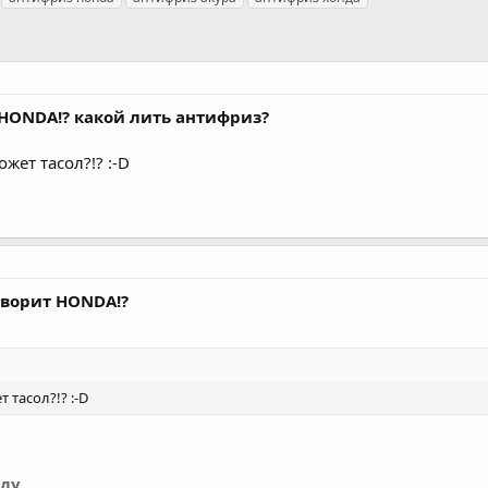
 HONDA!? какой лить антифриз?
жет тасол?!? :-D
говорит HONDA!?
 тасол?!? :-D
нду