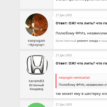
27 Дек 2005
Ответ: ОЖ! что лить? что 
Полюбому ФРИз, независимо 
vasyugan
Качественный
ремонт хонда
в наш
-=Вуглускр=-
27 Дек 2005
Ответ: ОЖ! что лить? что 
vasyugan написал(а):
taram83
Полюбому ФРИз, независимо от 
Истинный
Хондавод
так может ему в шестерку и
27 Дек 2005