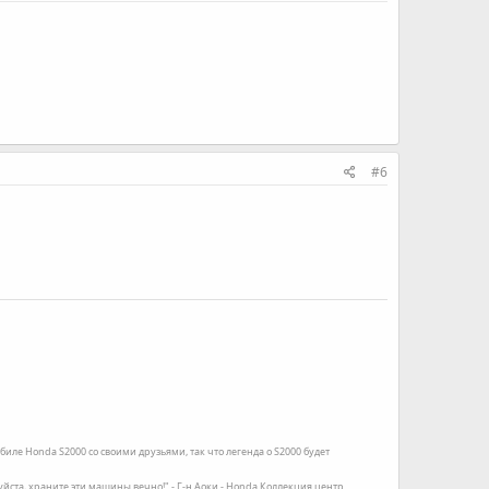
#6
иле Honda S2000 со своими друзьями, так что легенда о S2000 будет
луйста, храните эти машины вечно!" - Г-н Аоки - Honda Коллекция центр