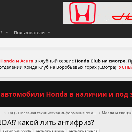
о?
Пользователи
Honda и Acura
в клубный сервис
Honda Club на смотре.
Пр
отделении Хонда Клуб на Воробьевых горах (Смотра).
УСПЕ
автомобили Honda в наличии и под з
DA и ACURA
FAQ - Полезная техническая информация по автомобил
Масла и спецж
NDA!? какой лить антифриз?
антифриз honda
антифриз акура
антифриз хонда