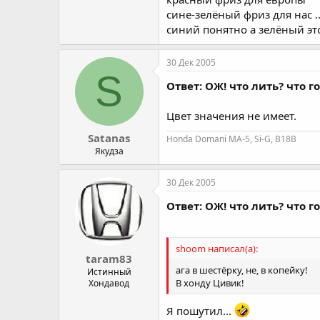
сине-зелёный фриз для нас ..
синий понятно а зелёный это
30 Дек 2005
S
Ответ: ОЖ! что лить? что 
Цвет значения не имеет.
Satanas
Honda Domani MA-5, Si-G, B18B
Якудза
30 Дек 2005
Ответ: ОЖ! что лить? что 
shoom написал(а):
taram83
ага в шестёрку, не, в копейку!
Истинный
В хонду Цивик!
Хондавод
Я пошутил...