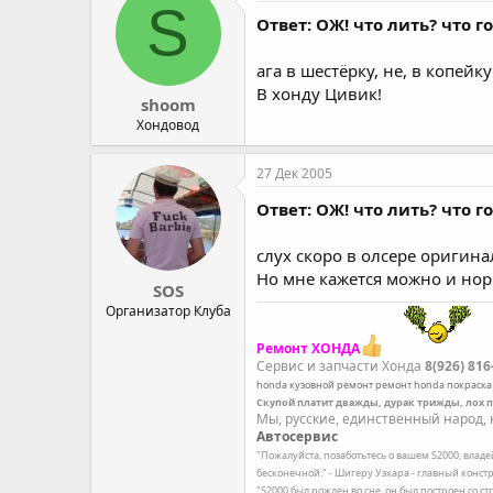
S
Ответ: ОЖ! что лить? что 
ага в шестёрку, не, в копейку
В хонду Цивик!
shoom
Хондовод
27 Дек 2005
Ответ: ОЖ! что лить? что 
слух скоро в олсере оригин
Но мне кажется можно и норм
SOS
Организатор Клуба
Ремонт ХОНДА
Сервис и запчасти Хонда
8(926) 816
honda
кузовной ремонт
ремонт honda
покраска
Скупой платит дважды, дурак трижды, лох 
Мы, русские, единственный народ, к
Автосервис
"Пожалуйста, позаботьтесь о вашем S2000, влад
бесконечной." - Шигеру Уэхара - главный констр
"S2000 был рожден во сне, он был построен со с