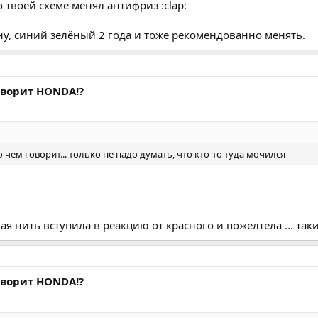
о твоей схеме менял антифриз :clap:
ну, синий зелёный 2 года и тоже рекомендованно менять.
говорит HONDA!?
о чем говорит... только не надо думать, что кто-то туда мочился
ая нить вступила в реакцию от красного и пожелтела ... таки
говорит HONDA!?