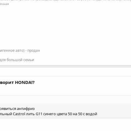
 Япония
фигенное авто) - продан
 для большой семьи
говорит HONDA!?
появиться антифриз
ный Castrol лить G11 синего цвета 50 на 50 с водой