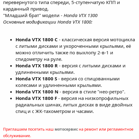
перевернутого типа спереди, 5-ступенчатую КПП и
карданный привод.
"Младший брат" модели -
Honda VTX 1300
Основные модификации Honda VTX 1800:
Honda VTX 1800 C
- классическая версия мотоцикла
с литыми дисками и укороченными крыльями, её
можно отличить также по выхлопу 2-в-1 и
спидометру на руле.
Honda VTX 1800 R
- версия с литыми дисками и
удлиненными крыльями.
Honda VTX 1800 S
- версия со спицованными
колесами и удлиненными крыльями.
Honda VTX 1800 N
- версия в стиле "нео-ретро".
Honda VTX 1800 F
- версия на низкопрофильных
радиальных шинах, литых дисках в виде двойных
спиц и с ЖК-тахометром и часами.
Приглашаем посетить наш
мотосервис
на ремонт или регламентное
обслуживание.