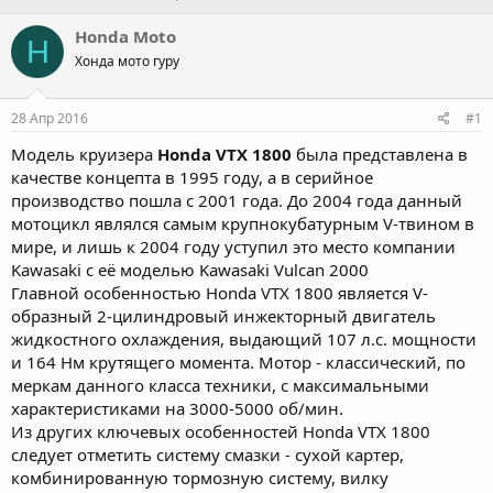
в
а
т
т
Honda Moto
H
о
а
Хонда мото гуру
р
н
т
а
е
ч
28 Апр 2016
#1
м
а
ы
л
Модель круизера
Honda VTX 1800
была представлена в
а
качестве концепта в 1995 году, а в серийное
производство пошла с 2001 года. До 2004 года данный
мотоцикл являлся самым крупнокубатурным V-твином в
мире, и лишь к 2004 году уступил это место компании
Kawasaki с её моделью Kawasaki Vulcan 2000
Главной особенностью Honda VTX 1800 является V-
образный 2-цилиндровый инжекторный двигатель
жидкостного охлаждения, выдающий 107 л.с. мощности
и 164 Нм крутящего момента. Мотор - классический, по
меркам данного класса техники, с максимальными
характеристиками на 3000-5000 об/мин.
Из других ключевых особенностей Honda VTX 1800
следует отметить систему смазки - сухой картер,
комбинированную тормозную систему, вилку