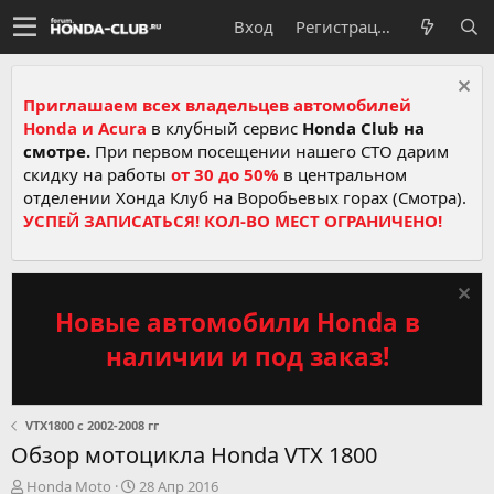
Вход
Регистрация
Приглашаем всех владельцев автомобилей
Honda и Acura
в клубный сервис
Honda Club на
смотре.
При первом посещении нашего СТО дарим
скидку на работы
от 30 до 50%
в центральном
отделении Хонда Клуб на Воробьевых горах (Смотра).
УСПЕЙ ЗАПИСАТЬСЯ! КОЛ-ВО МЕСТ ОГРАНИЧЕНО!
Новые автомобили Honda в
наличии и под заказ!
VTX1800 c 2002-2008 гг
Обзор мотоцикла Honda VTX 1800
А
Д
Honda Moto
28 Апр 2016