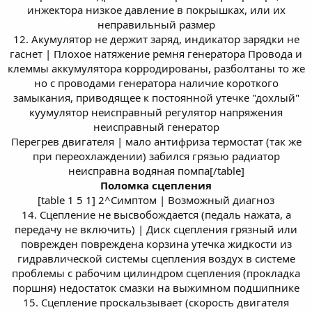
инжектора низкое давление в покрышках, или их
неправильный размер
12. Акумулятор не держит заряд, индикатор зарядки не
гаснет | Плохое натяжение ремня генератора Провода и
клеммы аккумулятора корродированы, разболтаны то же
но с проводами генератора наличие короткого
замыкания, приводящее к постоянной утечке "дохлый"
куумулятор неисправный регулятор напряжения
неисправный генератор
Перегрев двигателя | мало антифриза термостат (так же
при переохлаждении) забился грязью радиатор
неисправна водяная помпа[/table]
Поломка сцепления
[table 1 5 1] 2^Симптом | Возможный диагноз
14. Сцепление не высвобождается (педаль нажата, а
передачу не включить) | Диск сцепления грязный или
поврежден повреждена корзина утечка жидкости из
гидравлической системы сцепления воздух в системе
проблемы с рабочим цилиндром сцепления (прокладка
поршня) недостаток смазки на выжимном подшипнике
15. Сцепление проскальзывает (скорость двигателя