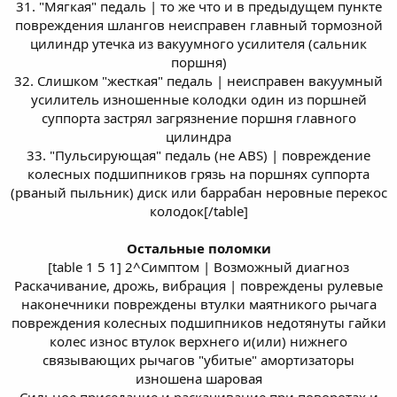
31. "Мягкая" педаль | то же что и в предыдущем пункте
повреждения шлангов неисправен главный тормозной
цилиндр утечка из вакуумного усилителя (сальник
поршня)
32. Слишком "жесткая" педаль | неисправен вакуумный
усилитель изношенные колодки один из поршней
суппорта застрял загрязнение поршня главного
цилиндра
33. "Пульсирующая" педаль (не ABS) | повреждение
колесных подшипников грязь на поршнях суппорта
(рваный пыльник) диск или баррабан неровные перекос
колодок[/table]
Остальные поломки
[table 1 5 1] 2^Симптом | Возможный диагноз
Раскачивание, дрожь, вибрация | повреждены рулевые
наконечники повреждены втулки маятникого рычага
повреждения колесных подшипников недотянуты гайки
колес износ втулок верхнего и(или) нижнего
связывающих рычагов "убитые" амортизаторы
изношена шаровая
Сильное приседание и раскачивание при поворотах и