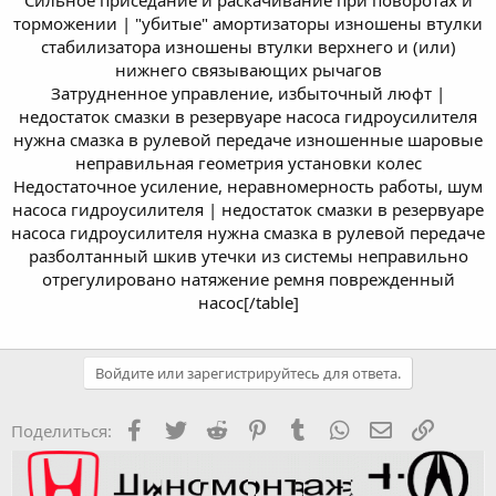
торможении | "убитые" амортизаторы изношены втулки
стабилизатора изношены втулки верхнего и (или)
нижнего связывающих рычагов
Затрудненное управление, избыточный люфт |
недостаток смазки в резервуаре насоса гидроусилителя
нужна смазка в рулевой передаче изношенные шаровые
неправильная геометрия установки колес
Недостаточное усиление, неравномерность работы, шум
насоса гидроусилителя | недостаток смазки в резервуаре
насоса гидроусилителя нужна смазка в рулевой передаче
разболтанный шкив утечки из системы неправильно
отрегулировано натяжение ремня поврежденный
насос[/table]
Войдите или зарегистрируйтесь для ответа.
Facebook
Twitter
Reddit
Pinterest
Tumblr
WhatsApp
Электронная
Ссылка
Поделиться: