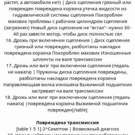
растет, а автомобиля нет) | Диск сцепления грязный или
поврежден повреждена корзина утечка жидкости из
гидравлической системы сцепления Покороблен
маховик проблемы с рабочим цилиндром сцепления
(загрязнен) Новый диск сцепления не "встал"- нужно 30-
40 раз завести мотор, чтобы диск полностью сел
16. Дрожь при включении сцепления | Диск сцепления
грязный или поврежден, разболтаны накладки
повреждена корзина Покороблен маховик Изношенные
шплинты на вале трансмиссии
17. Дрожь или визг при включеном сцепления (педаль
не нажата) | Пружины диска сцепления повреждены,
разболтаны накладки повреждена корзина
Направляющаая вилка изношена Выжимной подшипник
застревает на вале трансмиссии
18. Дрожь или визг при вsключеном сцепления (педаль
нажата) |повреждена корзина Выжимной подшипник
поврежден[/table]
Повреждена трансмиссия
[table 1 5 1] 2^Симптом | Возможный диагноз
19. Шум в нейтральном положении при работающем