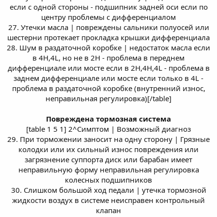
если с одной стороны - подшипник задней оси если по
центру проблемы с дифференциалом
27. Утечки масла | повреждены сальники полуосей или
шестерни протекает прокладка крышки дифференциала
28. Шум в раздаточной коробке | недостаток масла если
в 4H,4L, но не в 2H - проблема в переднем
дифференциале или мосте если в 2H,4H,4L - проблема в
заднем дифференциале или мосте если только в 4L -
проблема в раздаточной коробке (внутренний износ,
неправильная регулировка)[/table]
Повреждена тормозная система
[table 1 5 1] 2^Симптом | Возможный диагноз
29. При торможении заносит на одну сторону | Грязные
колодки или их сильный износ повреждения или
загрязнение суппорта диск или барабан имеет
неправильную форму неправильная регулировка
колесных подшипников
30. Слишком большой ход педали | утечка тормозной
жидкости воздух в системе неисправен контрольный
клапан