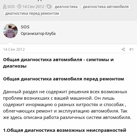
А
Д
Т
SOS
14 Сен 2012
диагностика
диагностика автомобиля
в
а
е
диагностика перед ремонтом
т
т
г
о
а
и
SOS
р
н
т
Организатор Клуба
а
е
ч
м
а
14 Сен 2012
#1
ы
л
а
Общая диагностика автомобиля - симтомы и
диагнозы
Общая диагностика автомобиля перед ремонтом
Данный раздел не содержит решения всех возможных
проблем возникших с вашей машиной. Он лишь
содержит инормацию о разных хитростях и способах ,
облегчающих ремонт и эксплуатацию автомобиля. Так
же здесь описана работа различных систем автомобиля.
1.Общая диагностика возможных неисправностей