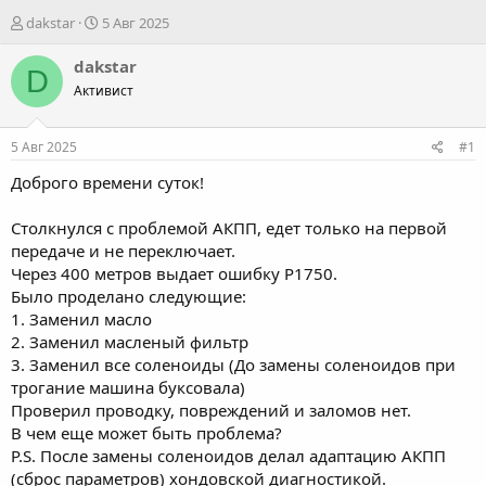
А
Д
dakstar
5 Авг 2025
в
а
т
т
dakstar
D
о
а
Активист
р
н
т
а
е
ч
5 Авг 2025
#1
м
а
ы
л
Доброго времени суток!
а
Столкнулся с проблемой АКПП, едет только на первой
передаче и не переключает.
Через 400 метров выдает ошибку P1750.
Было проделано следующие:
1. Заменил масло
2. Заменил масленый фильтр
3. Заменил все соленоиды (До замены соленоидов при
трогание машина буксовала)
Проверил проводку, повреждений и заломов нет.
В чем еще может быть проблема?
P.S. После замены соленоидов делал адаптацию АКПП
(сброс параметров) хондовской диагностикой.