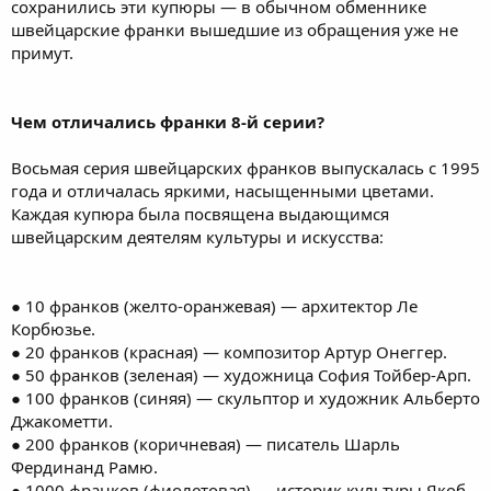
сохранились эти купюры — в обычном обменнике
швейцарские франки вышедшие из обращения уже не
примут.
Чем отличались франки 8-й серии?
Восьмая серия швейцарских франков выпускалась с 1995
года и отличалась яркими, насыщенными цветами.
Каждая купюра была посвящена выдающимся
швейцарским деятелям культуры и искусства:
● 10 франков (желто-оранжевая) — архитектор Ле
Корбюзье.
● 20 франков (красная) — композитор Артур Онеггер.
● 50 франков (зеленая) — художница София Тойбер-Арп.
● 100 франков (синяя) — скульптор и художник Альберто
Джакометти.
● 200 франков (коричневая) — писатель Шарль
Фердинанд Рамю.
● 1000 франков (фиолетовая) — историк культуры Якоб