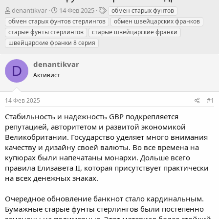
А
Д
Т
denantikvar
14 Фев 2025
обмен старых фунтов
в
а
е
обмен старых фунтов стерлингов
обмен швейцарских франков
т
т
г
старые фунты стерлингов
старые швейцарские франки
о
а
и
швейцарские франки 8 серия
р
н
т
а
е
ч
denantikvar
D
м
а
Активист
ы
л
а
14 Фев 2025
#1
Стабильность и надежность GBP подкрепляется
репутацией, авторитетом и развитой экономикой
Великобритании. Государство уделяет много внимания
качеству и дизайну своей валюты. Во все времена на
купюрах были напечатаны монархи. Дольше всего
правила Елизавета II, которая присутствует практически
на всех денежных знаках.
Очередное обновление банкнот стало кардинальным.
Бумажные старые фунты стерлингов были постепенно
заменены на полимерные. Этот материал более стойкий