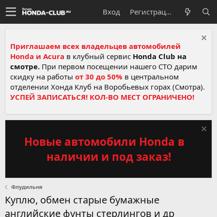
Вход
Регистрация
Приглашаем всех владельцев автомобилей
Honda и Acura
в клубный сервис
Honda Club на
смотре.
При первом посещении нашего СТО дарим
скидку на работы
от 30 до 50%
в центральном
отделении Хонда Клуб на Воробьевых горах (Смотра).
УСПЕЙ ЗАПИСАТЬСЯ! КОЛ-ВО МЕСТ ОГРАНИЧЕНО!
Новые автомобили Honda в
наличии и под заказ!
Флудильня
Куплю, обмен старые бумажные
английские фунты стерлингов и др